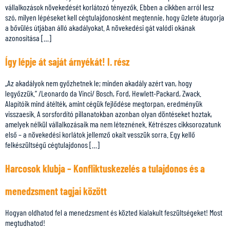
vállalkozások növekedését korlátozó tényezők. Ebben a cikkben arról lesz
szó, milyen lépéseket kell cégtulajdonosként megtennie, hogy üzlete átugorja
a bővülés útjában álló akadályokat. A növekedési gát valódi okának
azonosítása […]
Így lépje át saját árnyékát! I. rész
„Az akadályok nem győzhetnek le; minden akadály azért van, hogy
legyőzzük.” /Leonardo da Vinci/ Bosch, Ford, Hewlett-Packard, Zwack.
Alapítóik mind átélték, amint cégük fejlődése megtorpan, eredményük
visszaesik. A sorsfordító pillanatokban azonban olyan döntéseket hoztak,
amelyek nélkül vállalkozásaik ma nem léteznének. Kétrészes cikksorozatunk
első – a növekedési korlátok jellemző okait vesszük sorra. Egy kellő
felkészültségű cégtulajdonos […]
Harcosok klubja – Konfliktuskezelés a tulajdonos és a
menedzsment tagjai között
Hogyan oldhatod fel a menedzsment és közted kialakult feszültségeket! Most
megtudhatod!