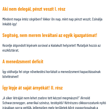
Aki nem delegál, pénzt veszít I. rész
Mindent maga intéz cégében? Akkor ön nap, mint nap pénzt veszít. Csinálja
inkább így!
Segítség, nem merem leváltani az egyik igazgatómat!
Kezelje átgondolt lépések sorával a kialakult helyzetet! Mutatjuk hozzá az
eszköztárat.
A menedzsment deficit
Így oldhatja fel cége növekedési korlátait a menedzsment kapacitásainak
bővítésével!
Így lépje át saját árnyékát! II. rész
„A siker létráját nem lehet zsebre tett kézzel megmászni!” /Arnold
Schwarzenegger, amerikai színész, testépítő/ Kétrészes cikksorozatunk nyitó
írásában sorra vettük, jellemzően mely területek köré csoportosulnak a