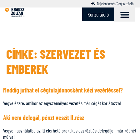
Bejelentkezés/Regisztráció
Konzultáció
CÍMKE:
SZERVEZET ÉS
EMBEREK
Meddig juthat el cégtulajdonosként kézi vezérléssel?
Vegye észre, amikor az egyszemélyes vezetés már cégét korlátozza!
Aki nem delegál, pénzt veszít II.rész
Vegye használatba az itt elérhető praktikus eszközt és delegáljon már két hét
múlva!