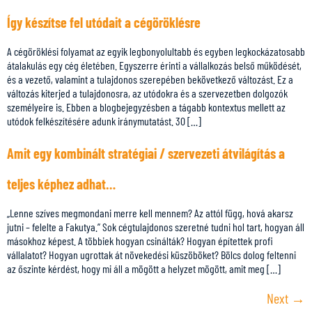
Így készítse fel utódait a cégöröklésre
A cégöröklési folyamat az egyik legbonyolultabb és egyben legkockázatosabb
átalakulás egy cég életében. Egyszerre érinti a vállalkozás belső működését,
és a vezető, valamint a tulajdonos szerepében bekövetkező változást. Ez a
változás kiterjed a tulajdonosra, az utódokra és a szervezetben dolgozók
személyeire is. Ebben a blogbejegyzésben a tágabb kontextus mellett az
utódok felkészítésére adunk iránymutatást. 30 […]
Amit egy kombinált stratégiai / szervezeti átvilágítás a
teljes képhez adhat…
„Lenne szíves megmondani merre kell mennem? Az attól függ, hová akarsz
jutni – felelte a Fakutya.” Sok cégtulajdonos szeretné tudni hol tart, hogyan áll
másokhoz képest. A többiek hogyan csinálták? Hogyan építettek profi
vállalatot? Hogyan ugrottak át növekedési küszöböket? Bölcs dolog feltenni
az őszinte kérdést, hogy mi áll a mögött a helyzet mögött, amit meg […]
Next
→