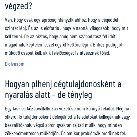
végzed?
Van, hogy csak egy apróság hiányzik ahhoz, hogy a cégeddel
szintet lépj. És az is előfordul, hogy a napnál világosabb, hogy mit
kell tenni. De az biztos, hogy amíg nem szabadítasz fel időt
magadnak, képtelen leszel egyről kettőre lépni. Ehhez pedig jól
működő csapat kell, akik felelősséget is átvesznek tőled.
Elolvasom
Hogyan pihenj cégtulajdonosként a
nyaralás alatt – de tényleg
Egy kis- és középvállalkozás vezetése nem könnyű feladat. Még ha
sikerül is tulajdonosként delegálnod a feladatokat kollégáknak vagy
beszállítóknak, végső soron gyakran rajtad múlik, hogy minden
zökkenőmentesen működjön. És amikor problémák merülnek fel,