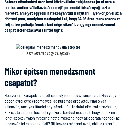
Számos növekedési úton levő középvállalat tulajdonosa jut el arra a
pontra, amikor vállalkozásában rejlő potenciál túlszárnyalja azt a
méretet, amelyet egyedül hatékonyan tud irányítani. Ilyenkor jön el az a
döntési pont, amelyben mérlegelni kell, hogy 14-16 órás munkanapokat
teljesítve próbálja fenntartani cége sikerét, vagy egy menedzsment
csapat létrehozásával szintet ugrik.
Kézi vezérlés vagy delegálás?
Mikor építsen menedzsment
csapatot?
Hosszú munkanapok, túlérett személyi döntések, csúszó projektek vagy
éppen évről évre eredményes, de hullámzó árbevétel. Mind olyan
jellemzők, amelyek tünetei egy növekedési korlátot elért vállalkozásnak.
Sok cégtulajdonos teszi fel ilyenkor a kérdést magának, hogy ennek mi
lehet az oka? Vajon mit csinálhatna másként, hogy az operatív teendők ne
emésszék fel mindennapjait? Mit tesznek másként azok, akiknek sikerült