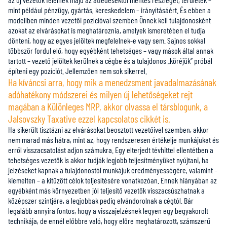
mint például pénzügy, gyártás, kereskedelem – irányításáért. És ebben a
modellben minden vezetői pozícióval szemben Önnek kell tulajdonosként
azokat az elvárásokat is meghatároznia, amelyek ismeretében el tudja
dönteni, hogy az egyes jelöltek megfelelnek-e vagy sem. Sajnos sokkal
többször fordul elő, hogy egyébként tehetséges – vagy mások által annak
tartott – vezető jelöltek kerülnek a cégbe és a tulajdonos „köréjük” próbál
építeni egy pozíciót. Jellemzően nem sok sikerrel.
Ha kíváncsi arra, hogy mik a menedzsment javadalmazásának
adóhatékony módszerei és milyen új lehetőségeket rejt
magában a Különleges MRP, akkor olvassa el társblogunk, a
Jalsovszky Taxative ezzel kapcsolatos cikkét is.
Ha sikerült tisztázni az elvárásokat beosztott vezetőivel szemben, akkor
nem marad más hátra, mint az, hogy rendszeresen értékelje munkájukat és
erről visszacsatolást adjon számukra. Egy elterjedt tévhittel ellentétben a
tehetséges vezetők is akkor tudják legjobb teljesítményüket nyújtani, ha
jelzéseket kapnak a tulajdonostól munkájuk eredményességére, valamint –
kiemelten – a kitűzött célok teljesítésére vonatkozóan. Ennek hiányában az
egyébként más környezetben jól teljesítő vezetők visszacsúszhatnak a
középszer szintjére, a legjobbak pedig elvándorolnak a cégtól. Bár
legalább annyira fontos, hogy a visszajelzésnek legyen egy begyakorolt
technikája, de ennél előbbre való, hogy előre meghatározott, számszerű