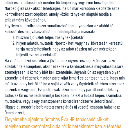
célok és mutatószámok mentén történjen egy-egy ilyen beszélgetés.
Márpedig ez csak akkor lehetséges, ha Ön már korábban kiépítette azt a
kontrollrendszert cégében, amely közös, tényeken alapuló módja a
teljesítmény követésének.
Egy ilyen kontrollrendszer vonatkozásában ugyanakkor az alábbi két
kulcskérdés megválaszolását nem delegálhatja másnak:
Mi számít jó üzleti teljesítménynek (célok)?
Milyen adatok, mutatók, riportok heti vagy havi követésén keresztül
tartja megítélhetőnek, hogy az adott részleg milyen mértékben
teljesíti ezeket a célokat?
Ha valóban bízni szeretne a jövőben az egyes részlegekről származó
adatok hitelességében, akkor ezeknek a kérdéseknek a megválaszolására
személyesen is komoly időt kell szentelnie. Ugyanis Ön az egyetlen olyan
személy, aki cégének minden porcikáját ismeri és pontosan tudja, hogy min
múlik az, hogy hétről hétre a saját vevőik vagy ügyfeleik körében sikeresek
lesznek-e vagy sem. Ez pedig csak akkor lehet egy páratlanul hatékony
tudás az Ön és menedzsmentje kezében, ha ezt a tudást képes számokra,
mutatókra, vagyis egy transzparens kontrollrendszerre „lefordítani”.
Higgye el, megéri a befektetett energiát és új vezetői csapata hálás lesz
Önnek ezért.
Figyelmébe ajánlom Gombás Éva HR tanácsadó cikkét,
melyben munkaerőpiaci oldalról is betekintést kap a témába.