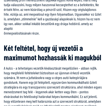
tudja válaszolni, hogy milyen haszonnal kecsegtethet ez a befektetés. Ne
értsék félre, az nem kizárólag a pénzről szól. Hiszen egy cégtulajdonos
hite, víziója az, ami megvalósul egy ilyen folyamatban. Ugyanakkor ez üzlet
is, amelyben „stimmelnie” kell a gazdasági alapoknak is, hiszen ha ez nem
így van, akkor sokkal inkább beszélünk egy drága hobbiról, amely az
alapító
önmegvalósításának része.
Két feltétel, hogy új vezetői a
maximumot hozhassák ki magukból
A kulcs – a tehetséges vezetők kiválasztását megelőzően – abban rejlik,
hogy megfelelő feltételeket biztosítson az újonnan érkező vezetők
számára. Itt nem a juttatásokra vagy a céges autó kategóriájára
gondolunk. Hanem egy jól felépített, egyszerűen kommunikálható üzleti
stratégiára és egy transzparens szervezeti struktúrára, ahol minden egyes
menedzsment tag felé – legyenek akár ketten vagy öten – pontos
elvárásokat és felelősségi határokat képes kommunikálni. Ez azt jelenti,
hogy előzetesen meg kell határoznia azt a szervezeti struktúrát, amelyben
az új vezetők felelnek majd az átfedésektől mentes részleget, területek –