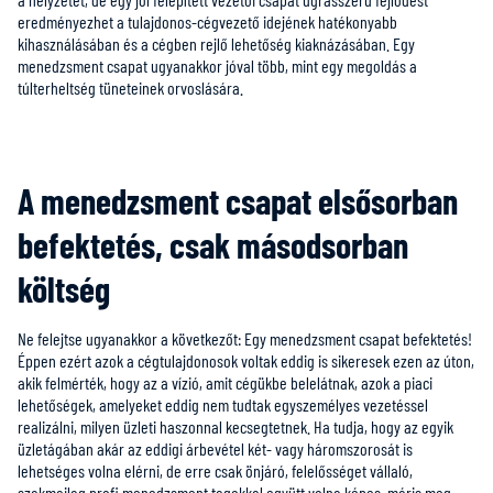
eredményezhet a tulajdonos-cégvezető idejének hatékonyabb
kihasználásában és a cégben rejlő lehetőség kiaknázásában. Egy
menedzsment csapat ugyanakkor jóval több, mint egy megoldás a
túlterheltség tüneteinek orvoslására.
A menedzsment csapat elsősorban
befektetés, csak másodsorban
költség
Ne felejtse ugyanakkor a következőt: Egy menedzsment csapat befektetés!
Éppen ezért azok a cégtulajdonosok voltak eddig is sikeresek ezen az úton,
akik felmérték, hogy az a vízió, amit cégükbe belelátnak, azok a piaci
lehetőségek, amelyeket eddig nem tudtak egyszemélyes vezetéssel
realizálni, milyen üzleti haszonnal kecsegtetnek. Ha tudja, hogy az egyik
üzletágában akár az eddigi árbevétel két- vagy háromszorosát is
lehetséges volna elérni, de erre csak önjáró, felelősséget vállaló,
szakmailag profi menedzsment tagokkal együtt volna képes, máris meg