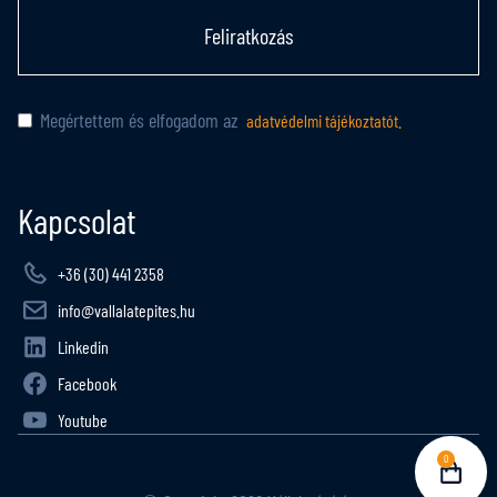
Feliratkozás
Megértettem és elfogadom az
adatvédelmi tájékoztatót.
Kapcsolat
+36 (30) 441 2358
info@vallalatepites.hu
Linkedin
Facebook
Youtube
0