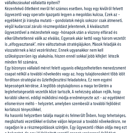
vállalkozásukat vállalattá építeni?
Kézenfekvő ötletként merül fel számos esetben, hogy egy kívülről felvett
ügyvezető vagy operatív igazgató legyen a megoldás kulcsa. Ezek az –
egyébként jó irányba mutató – gondolatok mégis sokszor csak átmeneti,
végül kudarccal záruló részmegoldást jelentenek. A kiválasztott
ügyvezetővel a mézeshetek vagy -hónapok után a viszony elfárad és
elkerülhetetlenné válik az elválás. Egyesek akár kettő vagy három vezetőt
is „elfogyasztanak”, mire változtatnak stratégiájukon. Mások feladják és
visszatérnek a kézi vezérléshez. Ennek ugyanakkor nem kell
szükségszerűen így alakulnia, hiszen ennél sokkal jobb kifejlet létezik
minden fél számára.
Egy bizonyos vállalati méret felett ugyanis elképzelhetetlen menedzsment
csapat nélkül a további növekedés vagy az, hogy tulajdonosként több időt
fordítson stratégiai és üzletfejlesztési feladatokra. Ez nem egyéni
képességek kérdése. A legtöbb cégtulajdonos a maga területén a
legtehetségesebb vezetők közé tartozik. A nehézség abban rejlik, hogy
korábbi sikerei, eddigi működési módja eredményezte azt – az egyébként
elismerésre méltó – helyzetet, amelyben szembesül a további fejlődést
korlátozó tényezőkkel.
Ha hasonló helyzetben találja magát és felmerült Önben, hogy tehetséges,
megbízható vezetőkkel erősítve váljon képessé a további növekedésre, ne
ragadjon le a részmegoldások szintjén. Egy ügyvezető ritkán oldja meg ezt
a helyzetet, de egy jól felépített vezetői csapat ugrásszerű fejlődést