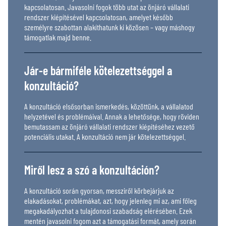
kapcsolatosan. Javasolni fogok több utat az önjáró vállalati
rendszer kiépítésével kapcsolatosan, amelyet később
személyre szabottan alakíthatunk ki közösen – vagy máshogy
támogatlak majd benne.
Jár-e bármiféle kötelezettséggel a
konzultáció?
A konzultáció elsősorban ismerkedés, közöttünk, a vállalatod
helyzetével és problémáival. Annak a lehetősége, hogy röviden
bemutassam az önjáró vállalati rendszer kiépítéséhez vezető
potenciális utakat. A konzultáció nem jár kötelezettséggel.
Miről lesz a szó a konzultáción?
A konzultáció során gyorsan, messziről körbejárjuk az
elakadásokat, problémákat, azt, hogy jelenleg mi az, ami főleg
megakadályozhat a tulajdonosi szabadság elérésében. Ezek
mentén javasolni fogom azt a támogatási formát, amely során