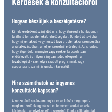
Kérdések a konzultációról
Hogyan készüljek a beszélgetésre?
Kérlek kezdetként szánj időt arra, hogy átnézed a honlapomon
található fontos elemeket, lehetőségeket. Gondold át továbbá,
hogy milyen akkut, vagy hosszú távú problémákkal szembesülsz
a vállalkozásodban, amellyel szeretnél előrelépni. Az is fontos,
hogy átgondold, mennyire vagy ezekkel kapcsolatban
elkötelezett, és milyen irányban tudod elképzelni a
továbblépést – személyre szabott programmal, vagy
csoportosan, szemináriumokon keresztül.
Mire számíthatok az ingyenes
konzultáció kapcsán?
A konzultáció során, amennyire ez az idősáv megengedi,
megismerkedünk egymással és felmérem azokat az akkut
kérdéseket, amelyekkel előre szeretnél lépni a vállalatoddal