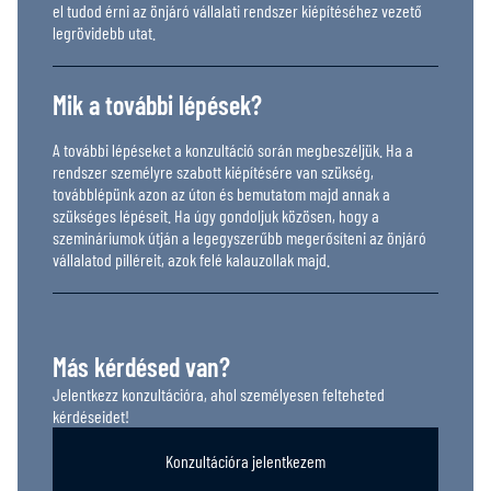
el tudod érni az önjáró vállalati rendszer kiépítéséhez vezető
legrövidebb utat.
Mik a további lépések?
A további lépéseket a konzultáció során megbeszéljük. Ha a
rendszer személyre szabott kiépítésére van szükség,
továbblépünk azon az úton és bemutatom majd annak a
szükséges lépéseit. Ha úgy gondoljuk közösen, hogy a
szemináriumok útján a legegyszerűbb megerősíteni az önjáró
vállalatod pilléreit, azok felé kalauzollak majd.
Más kérdésed van?
Jelentkezz konzultációra, ahol személyesen felteheted
kérdéseidet!
Konzultációra jelentkezem