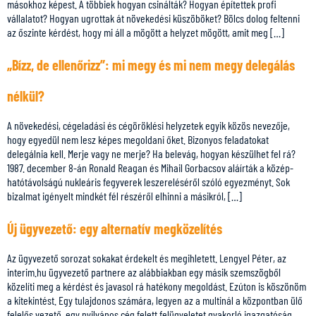
másokhoz képest. A többiek hogyan csinálták? Hogyan építettek profi
vállalatot? Hogyan ugrottak át növekedési küszöböket? Bölcs dolog feltenni
az őszinte kérdést, hogy mi áll a mögött a helyzet mögött, amit meg […]
„Bízz, de ellenőrizz”: mi megy és mi nem megy delegálás
nélkül?
A növekedési, cégeladási és cégöröklési helyzetek egyik közös nevezője,
hogy egyedül nem lesz képes megoldani őket. Bizonyos feladatokat
delegálnia kell. Merje vagy ne merje? Ha belevág, hogyan készülhet fel rá?
1987. december 8-án Ronald Reagan és Mihail Gorbacsov aláírták a közép-
hatótávolságú nukleáris fegyverek leszereléséről szóló egyezményt. Sok
bizalmat igényelt mindkét fél részéről elhinni a másikról, […]
Új ügyvezető: egy alternatív megközelítés
Az ügyvezető sorozat sokakat érdekelt és megihletett. Lengyel Péter, az
interim.hu ügyvezető partnere az alábbiakban egy másik szemszögből
közelíti meg a kérdést és javasol rá hatékony megoldást. Ezúton is köszönöm
a kitekintést. Egy tulajdonos számára, legyen az a multinál a központban ülő
felelős vezető, egy nyilvános cég felett felügyeletet gyakorló igazgatóság,