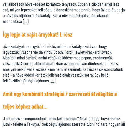
vállalkozások növekedését korlátozó tényezők. Ebben a cikkben arról lesz
szó, milyen lépéseket kell cégtulajdonosként megtennie, hogy üzlete átugorja
a bővülés útjában álló akadályokat. A növekedési gát valódi okának
azonosítása […]
Így lépje át saját árnyékát! I. rész
„Az akadályok nem győzhetnek le; minden akadály azért van, hogy
legyőzzük.” /Leonardo da Vinci/ Bosch, Ford, Hewlett-Packard, Zwack.
Alapítóik mind átélték, amint cégük fejlődése megtorpan, eredményük
visszaesik. A sorsfordító pillanatokban azonban olyan döntéseket hoztak,
amelyek nélkül vállalkozásaik ma nem léteznének. Kétrészes cikksorozatunk
első – a növekedési korlátok jellemző okait vesszük sorra. Egy kellő
felkészültségű cégtulajdonos […]
Amit egy kombinált stratégiai / szervezeti átvilágítás a
teljes képhez adhat…
„Lenne szíves megmondani merre kell mennem? Az attól függ, hová akarsz
jutni – felelte a Fakutya.” Sok cégtulajdonos szeretné tudni hol tart, hogyan áll