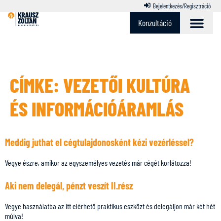
Bejelentkezés/Regisztráció
Konzultáció
CÍMKE:
VEZETŐI KULTÚRA
ÉS INFORMÁCIÓÁRAMLÁS
Meddig juthat el cégtulajdonosként kézi vezérléssel?
Vegye észre, amikor az egyszemélyes vezetés már cégét korlátozza!
Aki nem delegál, pénzt veszít II.rész
Vegye használatba az itt elérhető praktikus eszközt és delegáljon már két hét
múlva!