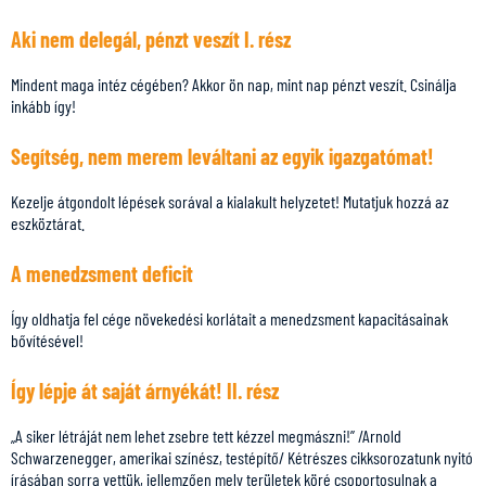
Aki nem delegál, pénzt veszít I. rész
Mindent maga intéz cégében? Akkor ön nap, mint nap pénzt veszít. Csinálja
inkább így!
Segítség, nem merem leváltani az egyik igazgatómat!
Kezelje átgondolt lépések sorával a kialakult helyzetet! Mutatjuk hozzá az
eszköztárat.
A menedzsment deficit
Így oldhatja fel cége növekedési korlátait a menedzsment kapacitásainak
bővítésével!
Így lépje át saját árnyékát! II. rész
„A siker létráját nem lehet zsebre tett kézzel megmászni!” /Arnold
Schwarzenegger, amerikai színész, testépítő/ Kétrészes cikksorozatunk nyitó
írásában sorra vettük, jellemzően mely területek köré csoportosulnak a