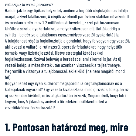
választjuk ki erre a pozícióra?
Hadd írjak le egy tipikus helyzetet, amiben a legtöbb cégtulajdonos találja
magát, akivel találkozom. A cégük az elmúlt pár évben stabilan növekedett
és mostanra elérte az 1-2 milliárdos árbevételt. Ezzel párhuzamosan
kinőtte azokat a gyakorlatokat, amelyek sikeresen eljuttatták eddig a
szintig – beleértve a tulajdonos egyszemélyes vezetői gyakorlatát is.
A tulajdonost régóta foglalkoztatja a gondolat, hogy felvegyen egy vezetőt,
aki leveszi a válláról a rutinszerű, operatív feladatokat, hogy helyettük
termék- vagy üzletfejlesztési, illetve stratégiai kérdésekkel
foglalkozhasson. Szóval belevág a keresésbe, ami sikerrel is jár. Az új
vezető belép, a mézeshetek után azonban visszaesik a teljesítménye.
Megromlik a viszonya a tulajdonossal, aki elküldi (ha nem magától mond
fel).
Hogyan lehet egy ilyen kudarcot megspórolni a cégtulajdonosnak és a
kollégáknak egyaránt? Egy vezető kiválasztása mindig rizikós, főleg, ha az
új szakember kívülről, erős cégkultúrába érkezik. Mégsem kell, hogy lutri
legyen. Íme, 4 jótanács, amivel a töredékére csökkentheted a
vezetőkiválasztás kockázatát!
1. Pontosan határozd meg, mire