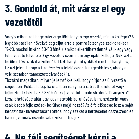
3. Gondold át, mit vársz el egy
vezetőtől
Vagyis miben kell hogy más vagy több legyen egy vezető, mint a kollégák? A
legtöbb stabilan növekvő cég eljut arra a pontra (bizonyos szektorokban
15-20, máshol inkább 30-50 főnél), amikor elkerülhetetlenné válik egy vagy
több vezető felvétele. Egy vezető viszont nem egy újabb kolléga. Neki azt a
területet és azokat a kollégákat kell irányítania, akiket most te irányítasz.
Ez azt jelenti, hogy a fizetése és a felelőssége is nagyobb lesz, ahogy a
vele szemben támasztott elvárások is.
Tisztázd magadban, milyen jellemzőkkel kell, hogy bírjon az új vezető a
cégedben. Például elég, ha önállóan irányítja a rábízott területet vagy
fejlesztenie is kell azt? Szükséges javaslatot tennie stratégiai irányokra?
Lesz lehetősége akár egy-egy nagyobb beruházást is menedzselni vagy
csak kisebb fejlesztések kerülnek majd hozzá? Az ő felelőssége lesz a saját
beosztottak kiválasztása? Fontos, hogy ezeket a kérdéseket összeszedd és
ha megvannak, őszinte válaszokat adj rájuk.
4. Ne félj segítséget kérni a