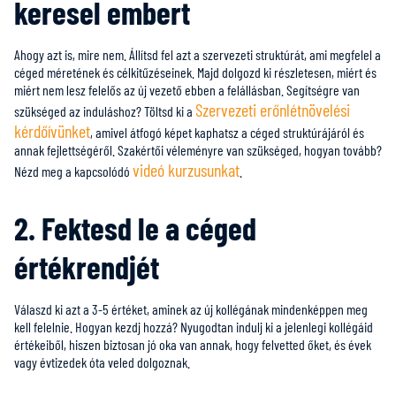
keresel embert
Ahogy azt is, mire nem. Állítsd fel azt a szervezeti struktúrát, ami megfelel a
céged méretének és célkitűzéseinek. Majd dolgozd ki részletesen, miért és
miért nem lesz felelős az új vezető ebben a felállásban. Segítségre van
Szervezeti erőnlétnövelési
szükséged az induláshoz? Töltsd ki a
kérdőívünket
, amivel átfogó képet kaphatsz a céged struktúrájáról és
annak fejlettségéről. Szakértői véleményre van szükséged, hogyan tovább?
videó kurzusunkat
Nézd meg a kapcsolódó
.
2. Fektesd le a céged
értékrendjét
Válaszd ki azt a 3-5 értéket, aminek az új kollégának mindenképpen meg
kell felelnie. Hogyan kezdj hozzá? Nyugodtan indulj ki a jelenlegi kollégáid
értékeiből, hiszen biztosan jó oka van annak, hogy felvetted őket, és évek
vagy évtizedek óta veled dolgoznak.