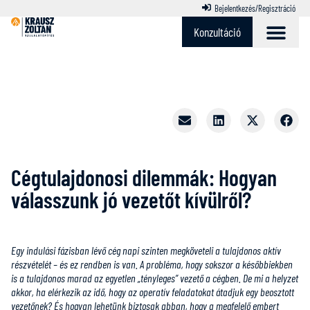
Bejelentkezés/Regisztráció
Konzultáció
Cégtulajdonosi dilemmák: Hogyan
válasszunk jó vezetőt kívülről?
Egy indulási fázisban lévő cég napi szinten megköveteli a tulajdonos aktív
részvételét – és ez rendben is van. A probléma, hogy sokszor a későbbiekben
is a tulajdonos marad az egyetlen „tényleges” vezető a cégben. De mi a helyzet
akkor, ha elérkezik az idő, hogy az operatív feladatokat átadjuk egy beosztott
vezetőnek? És hogyan lehetünk biztosak abban, hogy a megfelelő embert