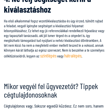
kiválasztáshoz
Ha első alkalommal fogsz vezetőkiválasztásba és úgy érzed, túlnőtt rajtad
a feladat, vegyél igénybe segítséget a kiválasztási folyamat
lebonyolításához. Ez lehet egy jó referenciákkal rendelkező fejvadász vagy
egy tapasztalt tanácsadó, aki jól ismer téged és a cégedet is, így
megbízható támogatást tud nyújtani a nehéz kiválasztási döntésekben. A
tét nem kicsi: ha nem a megfelelő ember mellett teszed le a voksod, annak
könnyen kárát láthatja az egész szervezet. Nem is beszélve a te személyes
szintlépés
hátralépés
célkitűzéseidről, legyen az
vagy
.
Mikor vegyél fel ügyvezetőt? Tippek
cégtulajdonosoknak
Cégtulajdonos vagy. Sokszor egyedül küzdesz. Ez nem sors, hanem