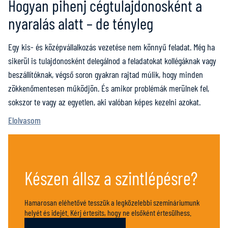
Hogyan pihenj cégtulajdonosként a
nyaralás alatt – de tényleg
Egy kis- és középvállalkozás vezetése nem könnyű feladat. Még ha
sikerül is tulajdonosként delegálnod a feladatokat kollégáknak vagy
beszállítóknak, végső soron gyakran rajtad múlik, hogy minden
zökkenőmentesen működjön. És amikor problémák merülnek fel,
sokszor te vagy az egyetlen, aki valóban képes kezelni azokat.
Elolvasom
Készen állsz a szintlépésre?
Hamarosan eléhetővé tesszük a legközelebbi szemináriumunk
helyét és idejét. Kérj értesíts, hogy ne elsőként értesülhess.