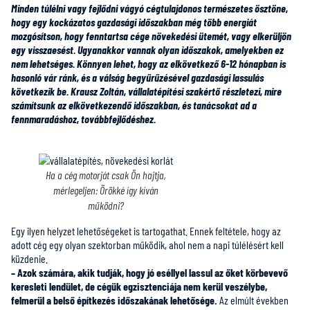
Minden túlélni vagy fejlődni vágyó cégtulajdonos természetes ösztöne,
hogy egy kockázatos gazdasági időszakban még több energiát
mozgósítson, hogy fenntartsa cége növekedési ütemét, vagy elkerüljön
egy visszaesést. Ugyanakkor vannak olyan időszakok, amelyekben ez
nem lehetséges. Könnyen lehet, hogy az elkövetkező 6-12 hónapban is
hasonló vár ránk, és a válság begyűrűzésével gazdasági lassulás
következik be. Krausz Zoltán, vállalatépítési szakértő részletezi, mire
számítsunk az elkövetkezendő időszakban, és tanácsokat ad a
fennmaradáshoz, továbbfejlődéshez.
Ha a cég motorját csak Ön hajtja,
mérlegeljen: Örökké így kíván
működni?
Egy ilyen helyzet lehetőségeket is tartogathat. Ennek feltétele, hogy az
adott cég egy olyan szektorban működik, ahol nem a napi túlélésért kell
küzdenie.
– Azok számára, akik tudják, hogy jó eséllyel lassul az őket körbevevő
keresleti lendület, de cégük egzisztenciája nem kerül veszélybe,
felmerül a belső építkezés időszakának lehetősége.
Az elmúlt években