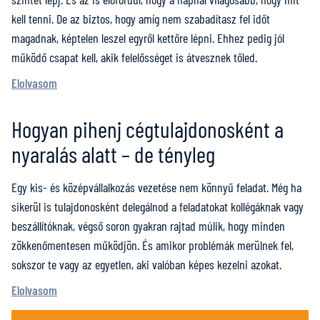
kell tenni. De az biztos, hogy amíg nem szabadítasz fel időt
magadnak, képtelen leszel egyről kettőre lépni. Ehhez pedig jól
működő csapat kell, akik felelősséget is átvesznek tőled.
Elolvasom
Hogyan pihenj cégtulajdonosként a
nyaralás alatt – de tényleg
Egy kis- és középvállalkozás vezetése nem könnyű feladat. Még ha
sikerül is tulajdonosként delegálnod a feladatokat kollégáknak vagy
beszállítóknak, végső soron gyakran rajtad múlik, hogy minden
zökkenőmentesen működjön. És amikor problémák merülnek fel,
sokszor te vagy az egyetlen, aki valóban képes kezelni azokat.
Elolvasom