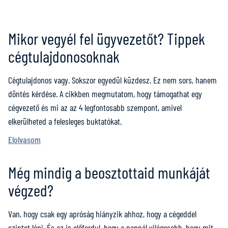
Mikor vegyél fel ügyvezetőt? Tippek
cégtulajdonosoknak
Cégtulajdonos vagy. Sokszor egyedül küzdesz. Ez nem sors, hanem
döntés kérdése. A cikkben megmutatom, hogy támogathat egy
cégvezető és mi az az 4 legfontosabb szempont, amivel
elkerülheted a felesleges buktatókat.
Elolvasom
Még mindig a beosztottaid munkáját
végzed?
Van, hogy csak egy apróság hiányzik ahhoz, hogy a cégeddel
szintet lépj. És az is előfordul, hogy a napnál világosabb, hogy mit