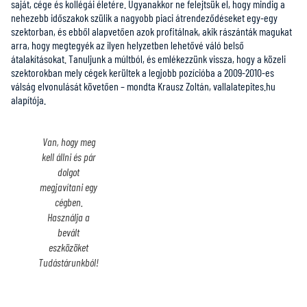
saját, cége és kollégái életére. Ugyanakkor ne felejtsük el, hogy mindig a
nehezebb időszakok szülik a nagyobb piaci átrendeződéseket egy-egy
szektorban, és ebből alapvetően azok profitálnak, akik rászánták magukat
arra, hogy megtegyék az ilyen helyzetben lehetővé váló belső
átalakításokat. Tanuljunk a múltból, és emlékezzünk vissza, hogy a közeli
szektorokban mely cégek kerültek a legjobb pozícióba a 2009-2010-es
válság elvonulását követően – mondta Krausz Zoltán,
vallalatepites.hu
alapítója.
Van, hogy meg
kell állni és pár
dolgot
megjavítani egy
cégben.
Használja a
bevált
eszközöket
Tudástárunkból!