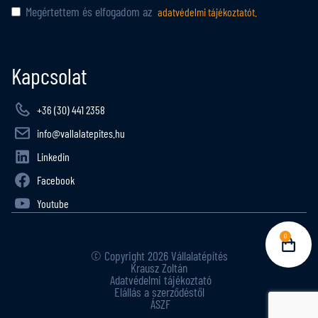
Megértettem és elfogadom az
adatvédelmi tájékoztatót.
Kapcsolat
+36 (30) 441 2358
info@vallalatepites.hu
Linkedin
Facebook
Youtube
0
© Copyright 2026 Vállalatépítés
Krausz Zoltán
Adatvédelmi tájékoztató
Elállás a szerződéstől
ÁSZF