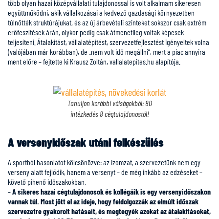
több olyan hazai középvállalati tulajdonossal is volt alkalmam sikeresen
együttműködni, akik vállalkozásai a kedvező gazdasági környezetben
túlnőtték struktúrájukat, és az új árbevételi szinteket sokszor csak extrém
erőfeszítések árán, olykor pedig csak átmenetileg voltak képesek
teljesíteni. Átalakítást, vállalatépítést, szervezetfejlesztést igényeltek volna
(valójában már korábban), de „nem volt idő megállni”, mert a piac annyira
ment előre – fejtette ki Krausz Zoltán,
vallalatepites.hu alapítója.
Tanuljon korábbi válságokból: 80
intézkedés 8 cégtulajdonostól!
A versenyidőszak utáni felkészülés
A sportból hasonlatot kölcsönözve: az izomzat, a szervezetünk nem egy
verseny alatt fejlődik, hanem a versenyt – de még inkább az edzéseket –
követő pihenő időszakokban.
–
A sikeres hazai cégtulajdonosok és kollégáik is egy versenyidőszakon
vannak túl. Most jött el az ideje, hogy feldolgozzák az elmúlt időszak
szervezetre gyakorolt hatásait, és megtegyék azokat az átalakításokat,