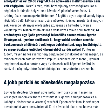
amelyeket az évi 20-30 vagy 50%-os növekedés mellett esélyük sem
volt végigvinni.
Nézzük meg, mitől hozhatja egy gazdasági lassulás a
cégünket is előnyös helyzetbe a következő piaci növekedéshez. A
szintugrások nem maguktól történnek. A legtöbb olyan cégnél, amely képes
rövid időn belül két-háromszorosára növekedni, és ezt megtartani, nagyon
sok, kevésbé látványos erőfeszítés szükséges a háttérben. Ilyen a
vállalatépítés, hiszen az átalakulás a vállalkozás falain belül történik.
Az
eredmények egy újabb gazdasági fellendülés esetén válnak igazán
látványossá. Ilyenkor derül csak ki, hogy valaki ezekben a nehéz
években csak a túlélésért volt képes bebiztosítani, vagy továbblépett,
és megpróbálta a legtöbbet kihozni ebből az időszakból.
Pontosan
tudom, milyen nehéz ilyenkor egy cégtulajdonosnak erőt vennie magán, és
minden ez ellen ható környezeti impulzus ellenére előre menni. Ilyenkor
segíthetnek azok a barátok vagy bizalmasok, akik képesek kívülről is
ránézni a cég helyzetére és lehetőségeire
– részletezte a szakember.
A jobb pozíció és növekedés megalapozása
Egy vállalatépítési folyamat ugyanakkor nem csak óriási haszonnal
kecsegtet, hanem érezhető erőfeszítést is igényel a tulajdonosok és a
kollégák (elsősorban a vezetés) részéről. Éppen ezért kínál lehetőséget
egy stagnáló vagy egyszámjegyű %-al növekedő piac arra, hogy a már