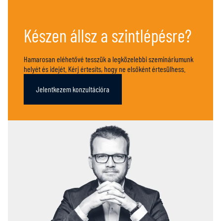
Készen állsz a szintlépésre?
Hamarosan eléhetővé tesszük a legközelebbi szemináriumunk
helyét és idejét. Kérj értesíts, hogy ne elsőként értesülhess.
Jelentkezem konzultációra