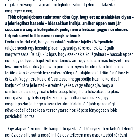
régóta szükséges – a jövőbeni fejlődés zálogát jelentő átalakítást
megtegye a cég.
–
Több cégtulajdonos tudatosan dönt úgy, hogy ezt az átalakítást olyan –
a jelenlegihez hasonló – időszakban indítja, amikor éppen nem jár
csúcsára a cég, a kollégáknak pedig nem a kétszámjegyű növekedés
teljesítésével kell hősiesen megküzdeniük.
Gyakran fordul elő, hogy a munkatársaikhoz lojális középvállalati
tulajdonosok egy lassuló piacon ugyanúgy törekednek kollégáik
megtartására. De rájuk is igaz, hogy ezeknek a kollégáknak – hacsak éppen
nem egy süllyedő hajót kell menteniük, ami egy teljesen más helyzet – nem
lesz annyi feladatuk (egészen pontosan egyes területeken több, más
területeken kevesebb lesz valószínűleg). A tulajdonos itt döntési úthoz is
érkezik. Vagy heroikus erőfeszítéssel megpróbálja hozni a korábbi –
konjunktúrára jellemző – eredményeket, vagy elfogadja, hogy a
szintentartás is egy reális lehetőség, főleg, ha a felszabaduló plusz
energiákat egy belső építkezési folyamatba csatornázza. Így
megalapozhatja, hogy a lassulás után kialakuló újabb gazdasági
növekedési időszakot a versenytársaihoz képest lényegesen jobb
pozícióból indítsa.
– Egy alapvetően negatív hangulatú gazdasági környezetben kétségtelenül
nehéz egy pillanatra megállni, és egy teljesen más aspektusból ránézni