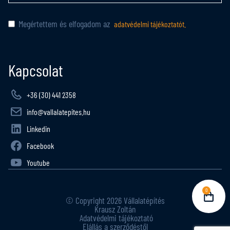
Megértettem és elfogadom az
adatvédelmi tájékoztatót.
Kapcsolat
+36 (30) 441 2358
info@vallalatepites.hu
Linkedin
Facebook
Youtube
0
© Copyright 2026 Vállalatépítés
Krausz Zoltán
Adatvédelmi tájékoztató
Elállás a szerződéstől