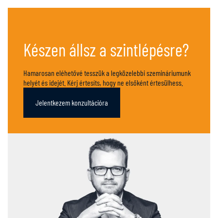
Készen állsz a szintlépésre?
Hamarosan eléhetővé tesszük a legközelebbi szemináriumunk
helyét és idejét. Kérj értesíts, hogy ne elsőként értesülhess.
Jelentkezem konzultációra