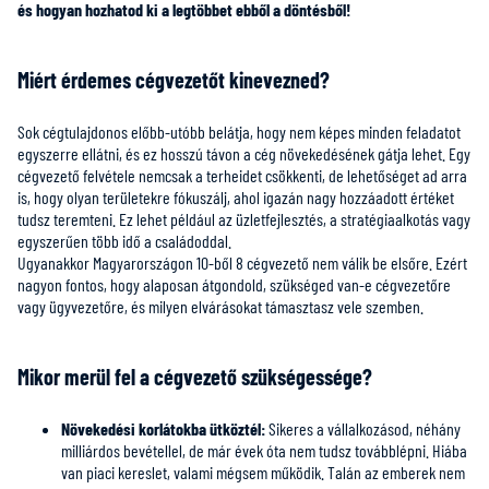
és hogyan hozhatod ki a legtöbbet ebből a döntésből!
Miért érdemes cégvezetőt kinevezned?
Sok cégtulajdonos előbb-utóbb belátja, hogy nem képes minden feladatot
egyszerre ellátni, és ez hosszú távon a cég növekedésének gátja lehet. Egy
cégvezető felvétele nemcsak a terheidet csökkenti, de lehetőséget ad arra
is, hogy olyan területekre fókuszálj, ahol igazán nagy hozzáadott értéket
tudsz teremteni. Ez lehet például az üzletfejlesztés, a stratégiaalkotás vagy
egyszerűen több idő a családoddal.
Ugyanakkor Magyarországon 10-ből 8 cégvezető nem válik be elsőre. Ezért
nagyon fontos, hogy alaposan átgondold, szükséged van-e cégvezetőre
vagy ügyvezetőre, és milyen elvárásokat támasztasz vele szemben.
Mikor merül fel a cégvezető szükségessége?
Növekedési korlátokba ütköztél:
Sikeres a vállalkozásod, néhány
milliárdos bevétellel, de már évek óta nem tudsz továbblépni. Hiába
van piaci kereslet, valami mégsem működik. Talán az emberek nem