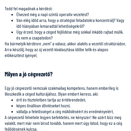
Tedd fel magadnak a kérdést:
Élvezed még a napi szintű operatív vezetést?
Van elég időd arra, hogy a stratégiai feladatokra koncentrálj? Vagy
idő hiányában lemaradtál lehetőségekről?
Úgy érzed, hogy a céged fejlődése még sokkal inkább rajtad múlik,
és nem a csapatodon?
Ha bármelyik kérdésre „nem” a válasz, akkor alakíts a vezetői struktúrádon.
Arra készülj, hogy az új vezető kiválasztása időbe telik és alapos
előkészítést igényel.
Milyen a jó cégvezető?
Egy jó cégvezető nemcsak szakmailag kompetens, hanem emberileg is
illeszkedik a céged kultúrájához. Olyan embert keress, aki:
érti és tiszteletben tartja az értékrendedet,
képes önállóan döntéseket hozni,
vállalja a felelősséget a cég működéséért és eredményeiért.
A cégvezető felvétele legyen befektetés, ne kényszer! Ne azért bízz meg
valakit, mert már nem bírod tovább, hanem mert úgy látod, hogy ez a cég
fejlődésének kulcsa.