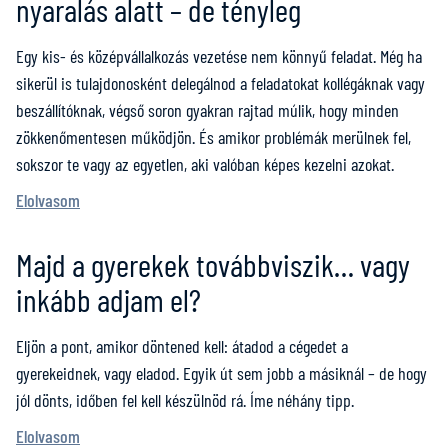
nyaralás alatt – de tényleg
Egy kis- és középvállalkozás vezetése nem könnyű feladat. Még ha
sikerül is tulajdonosként delegálnod a feladatokat kollégáknak vagy
beszállítóknak, végső soron gyakran rajtad múlik, hogy minden
zökkenőmentesen működjön. És amikor problémák merülnek fel,
sokszor te vagy az egyetlen, aki valóban képes kezelni azokat.
Elolvasom
Majd a gyerekek továbbviszik… vagy
inkább adjam el?
Eljön a pont, amikor döntened kell: átadod a cégedet a
gyerekeidnek, vagy eladod. Egyik út sem jobb a másiknál – de hogy
jól dönts, időben fel kell készülnöd rá. Íme néhány tipp.
Elolvasom