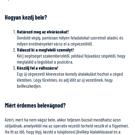
Hogyan kezdj bele?
Határozd meg az elvárásokat!
Gondold végig, pontosan milyen feladatokat szeretnél átadni, és
milyen eredményeket vársz el a cégvezetőtől.
Válaszd ki a megfelelő személyt!
Kérj segítséget szakemberektől, például fejvadász cégektől, hogy
megtaláld a legjobbat a pozícióra.
Készülj fel a változásra!
Egy új cégvezető kinevezése komoly átalakulást hozhat a céged
életében. Légy türelmes, és adj időt az új vezetőnek, hogy
beilleszkedjen.
Miért érdemes belevágnod?
Azért, mert ha nem vágsz bele, akkor teljesen búcsút mondhatsz azon
céljaidnak, amelyektől ma az operatív vezetői terheid veszik el a figyelmet.
Ha itt az idő, hogy lépj, kezdd a tulajdonosi jövőkép kialakításával és a