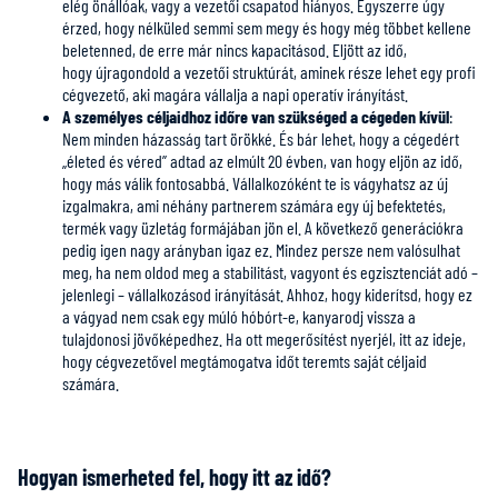
elég önállóak, vagy a vezetői csapatod hiányos. Egyszerre úgy
érzed, hogy nélküled semmi sem megy és hogy még többet kellene
beletenned, de erre már nincs kapacitásod. Eljött az idő,
hogy újragondold a vezetői struktúrát, aminek része lehet egy profi
cégvezető, aki magára vállalja a napi operatív irányítást.
A személyes céljaidhoz időre van szükséged a cégeden kívül
:
Nem minden házasság tart örökké. És bár lehet, hogy a cégedért
„életed és véred” adtad az elmúlt 20 évben, van hogy eljön az idő,
hogy más válik fontosabbá. Vállalkozóként te is vágyhatsz az új
izgalmakra, ami néhány partnerem számára egy új befektetés,
termék vagy üzletág formájában jön el. A következő generációkra
pedig igen nagy arányban igaz ez. Mindez persze nem valósulhat
meg, ha nem oldod meg a stabilitást, vagyont és egzisztenciát adó –
jelenlegi – vállalkozásod irányítását. Ahhoz, hogy kiderítsd, hogy ez
a vágyad nem csak egy múló hóbórt-e, kanyarodj vissza a
tulajdonosi jövőképedhez. Ha ott megerősítést nyerjél, itt az ideje,
hogy cégvezetővel megtámogatva időt teremts saját céljaid
számára.
Hogyan ismerheted fel, hogy itt az idő?