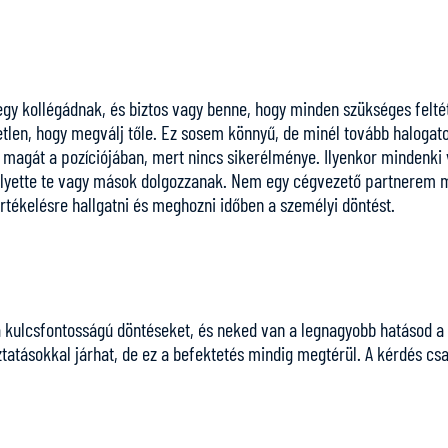
 egy kollégádnak, és biztos vagy benne, hogy minden szükséges felt
tetlen, hogy megválj tőle. Ez sosem könnyű, de minél tovább halogato
l magát a pozíciójában, mert nincs sikerélménye. Ilyenkor mindenki 
lyette te vagy mások dolgozzanak. Nem egy cégvezető partnerem m
 értékelésre hallgatni és meghozni időben a személyi döntést.
kulcsfontosságú döntéseket, és neked van a legnagyobb hatásod a sz
ztatásokkal járhat, de ez a befektetés mindig megtérül. A kérdés cs