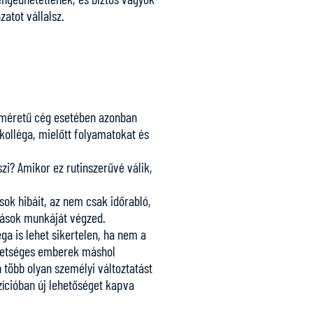
zatot vállalsz.
es méretű cég esetében azonban
 kolléga, mielőtt folyamatokat és
zi? Amikor ez rutinszerűvé válik,
ok hibáit, az nem csak időrabló,
 mások munkáját végzed.
a is lehet sikertelen, ha nem a
ehetséges emberek máshol
több olyan személyi változtatást
zícióban új lehetőséget kapva