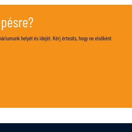
épésre?
riumunk helyét és idejét. Kérj értesíts, hogy ne elsőként