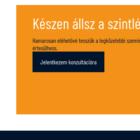
Készen állsz a szintl
Hamarosan eléhetővé tesszük a legközelebbi szeminá
értesülhess.
Jelentkezem konzultációra