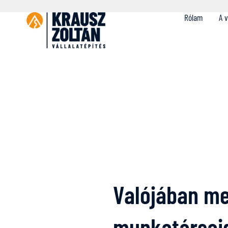
Rólam
A v
Valójában me
munkatársai