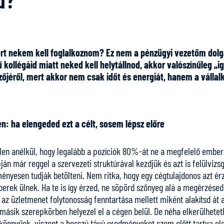
ért nekem kell foglalkoznom? Ez nem a pénzügyi vezetőm dolg
 kollégáid miatt neked kell helytállnod, akkor valószínűleg „i
éről, mert akkor nem csak időt és energiát, hanem a vállalk
n: ha elengeded ezt a célt, sosem lépsz előre
tlen anélkül, hogy legalább a pozíciók 80%-át ne a megfelelő ember 
ján már reggel a szervezeti struktúrával kezdjük és azt is felülvizs
nyesen tudják betölteni. Nem ritka, hogy egy cégtulajdonos azt ér
k ülnek. Ha te is így érzed, ne söpörd szőnyeg alá a megérzésede
az üzletmenet folytonosság fenntartása mellett miként alakítsd át 
y másik szerepkörben helyezel el a cégen belül. De néha elkerülhetet
könnyűek, viszont a hosszú távú eredményeket szem előtt tartva el