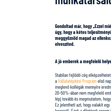
Gondoltad már, hogy „Ezzel mi
úgy, hogy a kétes teljesítményű
meggyőznöd magad az ellenkezőj
elveszíted.
A jó emberek a megfelelő helye
Stabilan fejlődő cég elképzelhete
a
Vállalatépítési Program
első nap
meglevő kollégák mennyire eredmé
20-50%-ában nem megfelelő embere
lépj tovább és megmutatom, hogy 
Ez jelentheti azt, hogy valakit eg
lecserélj. Ezek a döntések sosem 