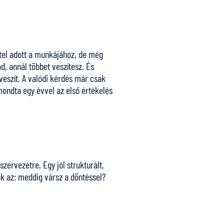
étel adott a munkájához, de még
d, annál többet veszítesz. És
veszít. A valódi kérdés már csak
ondta egy évvel az első értékelés
ervezetre. Egy jól strukturált,
ak az: meddig vársz a döntéssel?