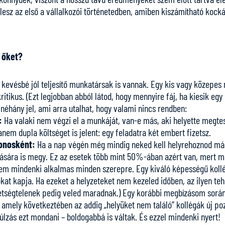
lesz az első a vállalkozói történetedben, amiben kiszámítható kocká
 őket?
ha kevésbé jól teljesítő munkatársak is vannak. Egy kis vagy közep
tikus. (Ezt legjobban abból látod, hogy mennyire fáj, ha kiesik egy
 néhány jel, ami arra utalhat, hogy valami nincs rendben:
:
Ha valaki nem végzi el a munkáját, van-e más, aki helyette megtes
nem dupla költséget is jelent: egy feladatra két embert fizetsz.
donosként:
Ha a nap végén még mindig neked kell helyrehoznod más
ovására is megy. Ez az esetek több mint 50%-ában azért van, mert
em mindenki alkalmas minden szerepre. Egy kiváló képességű kollég
kat kapja. Ha ezeket a helyzeteket nem kezeled időben, az ilyen t
etségtelenek pedig veled maradnak.) Egy korábbi megbízásom során 
 amely következtében az addig „helyüket nem találó” kollégák új po
lzás ezt mondani – boldogabbá is váltak. És ezzel mindenki nyert!