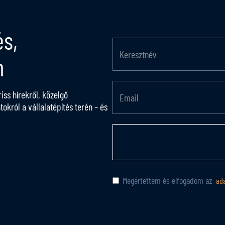
és,
n
riss hírekről, közelgő
król a vállalatépítés terén – és
Megértettem és elfogadom az
ada