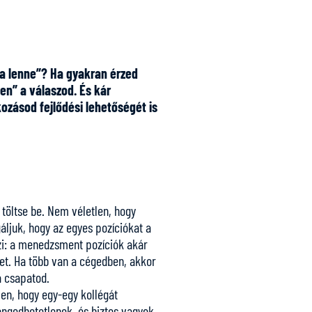
a lenne”? Ha gyakran érzed
gen” a válaszod. És kár
ozásod fejlődési lehetőségét is
töltse be. Nem véletlen, hogy
gáljuk, hogy az egyes pozíciókat a
zi: a menedzsment pozíciók akár
t. Ha több van a cégedben, akkor
a csapatod.
len, hogy egy-egy kollégát
engedhetetlenek, és biztos vagyok