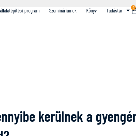
0
állalatépítési program
Szemináriumok
Könyv
Tudástár
nnyibe kerülnek a gyengén 
d?