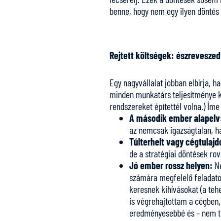
benne, hogy nem egy ilyen döntés 
Rejtett költségek: észreveszed
Egy nagyvállalat jobban elbírja, 
minden munkatárs teljesítménye kri
rendszereket építettél volna.) Íme
A második ember alapelv
az nemcsak igazságtalan, ha
Túlterhelt vagy cégtulaj
de a stratégiai döntések r
Jó ember rossz helyen:
N
számára megfelelő feladato
keresnek kihívásokat (a teh
is végrehajtottam a cégben,
eredményesebbé és – nem tú