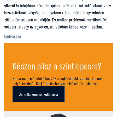
sikerül is tulajdonosként delegálnod a feladatokat kollégáknak vagy
beszállítóknak, végső soron gyakran rajtad múlik, hogy minden
zökkenőmentesen működjön. És amikor problémák merülnek fel,
sokszor te vagy az egyetlen, aki valóban képes kezelni azokat.
Elolvasom
Készen állsz a szintlépésre?
Hamarosan eléhetővé tesszük a legközelebbi szemináriumunk
helyét és idejét. Kérj értesíts, hogy ne elsőként értesülhess.
Jelentkezem konzultációra