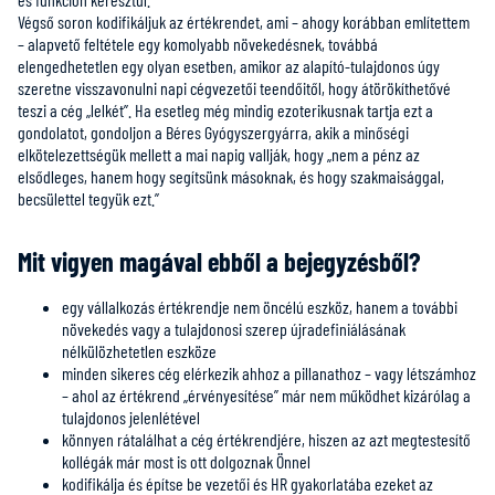
Végső soron kodifikáljuk az értékrendet, ami – ahogy korábban említettem
– alapvető feltétele egy komolyabb növekedésnek, továbbá
elengedhetetlen egy olyan esetben, amikor az alapító-tulajdonos úgy
szeretne visszavonulni napi cégvezetői teendőitől, hogy átörökíthetővé
teszi a cég „lelkét”. Ha esetleg még mindig ezoterikusnak tartja ezt a
gondolatot, gondoljon a Béres Gyógyszergyárra, akik a minőségi
elkötelezettségük mellett a mai napig vallják, hogy „nem a pénz az
elsődleges, hanem hogy segítsünk másoknak, és hogy szakmaisággal,
becsülettel tegyük ezt.”
Mit vigyen magával ebből a bejegyzésből?
egy vállalkozás értékrendje nem öncélú eszköz, hanem a további
növekedés vagy a tulajdonosi szerep újradefiniálásának
nélkülözhetetlen eszköze
minden sikeres cég elérkezik ahhoz a pillanathoz – vagy létszámhoz
– ahol az értékrend „érvényesítése” már nem működhet kizárólag a
tulajdonos jelenlétével
könnyen rátalálhat a cég értékrendjére, hiszen az azt megtestesítő
kollégák már most is ott dolgoznak Önnel
kodifikálja és építse be vezetői és HR gyakorlatába ezeket az