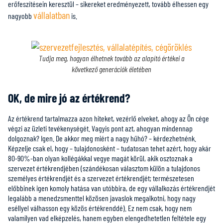
erőfeszítésein keresztül – sikereket eredményezett, tovább élhessen egy
vállalatban
nagyobb
is.
Tudja meg, hogyan élhetnek tovább az alapító értékei a
következő generációk életében
OK, de mire jó az értékrend?
Az értékrend tartalmazza azon hiteket, vezérlő elveket, ahogy az Ön cége
végzi az üzleti tevékenységét. Vagyis pont azt, ahogyan mindennap
dolgoznak? Igen. De akkor meg miért a nagy hűhó? – kérdezhetnénk.
Képzelje csak el, hogy – tulajdonosként – tudatosan tehet azért, hogy akár
80-90%-ban olyan kollégákkal vegye magát körül, akik osztoznak a
szervezet értékrendjében (szándékosan választom külön a tulajdonos
személyes értékrendjét és a szervezet értékrendjét; természetesen
előbbinek igen komoly hatása van utóbbira, de egy vállalkozás értékrendjét
legalább a menedzsmenttel közösen javaslok megalkotni, hogy nagy
eséllyel válhasson egy közös értékrenddé). Ez nem csak, hogy nem
valamilyen vad elképzelés, hanem egyben elengedhetetlen feltétele egy