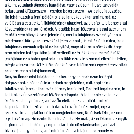
alkalmazottainak tömeges kántálása, vagy az üzem- illetve tárgyalók
bejáratánál kifüggesztett – esetleg bekeretezett – A4-es lap jut eszébe.
Ha lehámozzuk a fenti példákról a sallangokat, akkor ami marad, az
valójában a cég „lelke”. Működésének alapelvei, az alapító-tulajdonos által
követendőnek tartott értékek. A legtöbb hazai középvállalatnál azért nem
érződik sem hiányuk, sem jelenlétük, mert a tulajdonos személyében a
mindennapi környezet részeként jelen vannak. De mi történik akkor, ha a
tulajdonos másnak adja át az irányítást, vagy akkorára növekszik, hogy
nem minden kolléga láthatja közvetlenül az értékek megtestesülését?
(valójában ez a hatás gyakorlatban több ezres létszámnál elkerülhetetlen,
mégis sokszor már 40-50 fős cégeknél sem találkoznak egyes beosztottak
rendszeresen a tulajdonossal).
Nos, ha Önnek mint tulajdonos fontos, hogy ne csak azon kollégái
dolgozzanak a céges értékrendnek megfelelően, akik napi szinten
találkoznak Önnel, akkor ezért bizony tennie kell. Meg kell fogalmaznia, le
kell írni, az Ön vezetésével közösen elfogadottá kell tennie ezeket az
értékeket, hogy mindaz, ami az Ön élettapasztalataiból, emberi
kapcsolataiból leszűrve meghatározta az Ön értékrendjét, egy a
szervezetre adaptál formában megjelenhessen. Ne értsék félre, ez nem
egy bulvármagazin ezoterikus oldalának a kivonata. Az értékrend az egyik
legfontosabb alapkő egy cég fenntartható növekedésében, ami azt
biztosítja, hogy mindaz, ami eddigi útján – a tulajdonos személyes