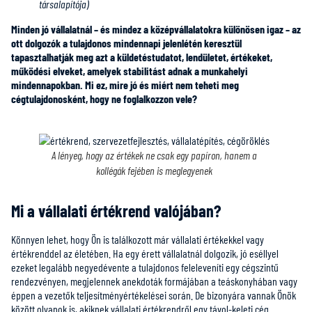
társalapítója)
Minden jó vállalatnál – és mindez a középvállalatokra különösen igaz – az
ott dolgozók a tulajdonos mindennapi jelenlétén keresztül
tapasztalhatják meg azt a küldetéstudatot, lendületet, értékeket,
működési elveket, amelyek stabilitást adnak a munkahelyi
mindennapokban. Mi ez, mire jó és miért nem teheti meg
cégtulajdonosként, hogy ne foglalkozzon vele?
A lényeg, hogy az értékek ne csak egy papíron, hanem a
kollégák fejében is meglegyenek
Mi a vállalati értékrend valójában?
Könnyen lehet, hogy Ön is találkozott már vállalati értékekkel vagy
értékrenddel az életében. Ha egy érett vállalatnál dolgozik, jó eséllyel
ezeket legalább negyedévente a tulajdonos feleleveníti egy cégszintű
rendezvényen, megjelennek anekdoták formájában a teáskonyhában vagy
éppen a vezetők teljesítményértékelései során. De bizonyára vannak Önök
között olyanok is, akiknek vállalati értékrendről egy távol-keleti cég