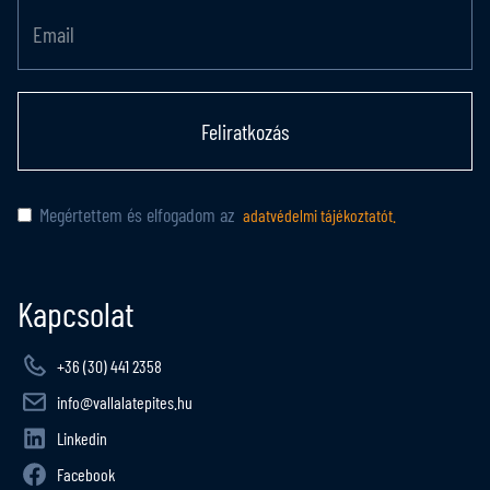
Feliratkozás
Megértettem és elfogadom az
adatvédelmi tájékoztatót.
Kapcsolat
+36 (30) 441 2358
info@vallalatepites.hu
Linkedin
Facebook