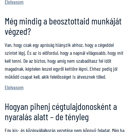
Elolvasom
Még mindig a beosztottaid munkáját
végzed?
Van, hogy csak egy apróság hiányzik ahhoz, hogy a cégeddel
szintet lépj. És az is előfordul, hogy a napnál világosabb, hogy mit
kell tenni. De az biztos, hogy amíg nem szabadítasz fel időt
magadnak, képtelen leszel egyről kettőre lépni. Ehhez pedig jól
működő csapat kell, akik felelősséget is átvesznek tőled.
Elolvasom
Hogyan pihenj cégtulajdonosként a
nyaralás alatt – de tényleg
Egy kis- és középvállalkozás vezetése nem könnyű feladat. Még ha