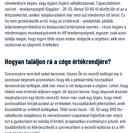
növekedésre képes, vagy éppen önjáró vállalkozásnak. Tapasztalatom
szerint – tevékenységtől függően – 20-30, illetve 50-60 fő között jön el az a
létszámkorlát, amikor tulajdonosként már nem tud mindenhol ott lenni. És
ha nem gondoskodik arról, hogy az értékrend – anekdoták, példák,
teljesítményértékelési és kiválasztási kritériumok mentén – része legyen a
mindennapos munkavégzésnek és HR tevékenységnek, egyszer csak azon
találja magát, hogy egyre több olyan ember dolgozik a cégében, akik nem
osztoznak az alapvető értékeken.
Hogyan találjon rá a cége értékrendjére?
Szerencsére nem kell sokat keresnie, hiszen Ön és vezető kollégái ma is
pontosan képesek azonosítani, hogy kik a példaértékű hozzáállást
demonstráló kollégák, akik már most is ott dolgoznak a cégben. Lehet, hogy
ebben nem értenek teljesen egyet, de bízzon benne, hogy képesek lesznek
meghatározni egy közös nevezőt. Innen már csak egy lépés, hogy minél
pontosabban leírják azokat az értékeket, hozzáállásbeli jellemzőket, amik
összekötik az említett kollégákat. Több tucat hazai – 20, 50 vagy 1010 fős –
vállalkozás tulajdonosi és menedzsment csapatával hajtottuk már végre
ezt a gyakorlatot és mindig örömteli, pragmatikus eredményre jutunk, ami
továbbvihető és kiterjeszthető a szervezetben a vezetői kultúrán és a HR-
es funkción keresztül.