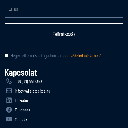
Feliratkozás
Megértettem és elfogadom az
adatvédelmi tájékoztatót.
Kapcsolat
+36 (30) 441 2358
info@vallalatepites.hu
Linkedin
Facebook
Youtube