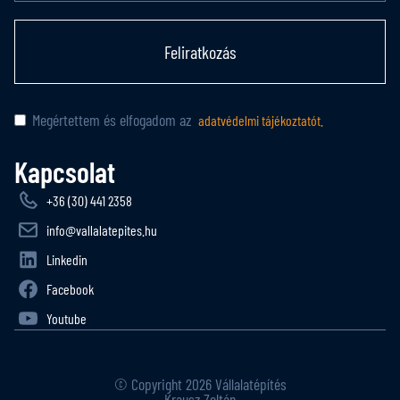
Feliratkozás
Megértettem és elfogadom az
adatvédelmi tájékoztatót.
Kapcsolat
+36 (30) 441 2358
info@vallalatepites.hu
Linkedin
Facebook
Youtube
© Copyright 2026 Vállalatépítés
Krausz Zoltán