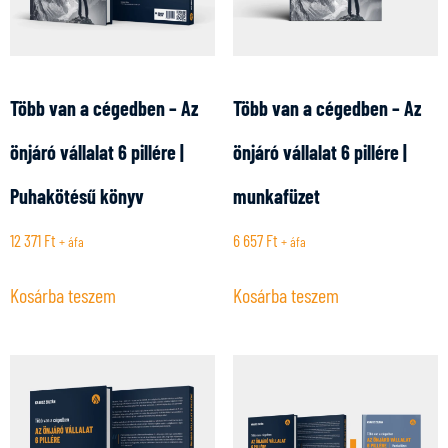
Több van a cégedben – Az
Több van a cégedben – Az
önjáró vállalat 6 pillére |
önjáró vállalat 6 pillére |
Puhakötésű könyv
munkafüzet
12 371
Ft
6 657
Ft
+ áfa
+ áfa
Kosárba teszem
Kosárba teszem