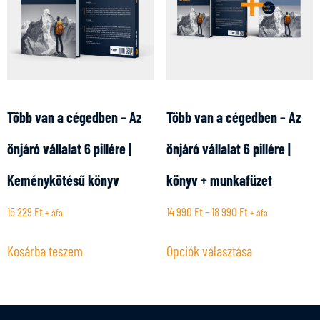
Több van a cégedben – Az
Több van a cégedben – Az
önjáró vállalat 6 pillére |
önjáró vállalat 6 pillére |
Keménykötésű könyv
könyv + munkafüzet
15 229
Ft
14 990
Ft
–
18 990
Ft
+ áfa
+ áfa
Kosárba teszem
Opciók választása