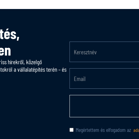
tés,
en
riss hírekről, közelgő
król a vállalatépítés terén – és
Megértettem és elfogadom az
ada