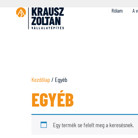
Rólam
A v
Kezdőlap
/ Egyéb
EGYÉB
Egy termék se felelt meg a keresésnek.