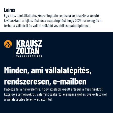
Leírás
Egy nap, ahol átlátható, kézzel fogható rendszerbe tesszük a vezető-
kiválasztást, a fejlesztést, és a csapatépítést, hogy 2026-ra levegyük a
terhet a válladról és valódi működő vezetői csapatot építhess.
Minden, ami vállalatépítés,
rendszeresen, e-mailben
Iratkozz fel a hírlevelemre, hogy az elsők között értesülj a friss hírekről,
közelgő eseményekről, valamint szakértői elemzésekről és gyakorlatokról
a vállalatépítés terén – és azon túl.