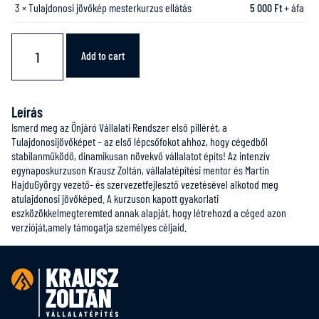
3 × Tulajdonosi jövőkép mesterkurzus ellátás
5 000
Ft
+ áfa
Add to cart
Leírás
Ismerd meg az Önjáró Vállalati Rendszer első pillérét, a
Tulajdonosijövőképet – az első lépcsőfokot ahhoz, hogy cégedből
stabilanműködő, dinamikusan növekvő vállalatot építs! Az intenzív
egynaposkurzuson Krausz Zoltán, vállalatépítési mentor és Martin
HajduGyörgy vezető- és szervezetfejlesztő vezetésével alkotod meg
atulajdonosi jövőképed. A kurzuson kapott gyakorlati
eszközökkelmegteremted annak alapját, hogy létrehozd a céged azon
verzióját,amely támogatja személyes céljaid.