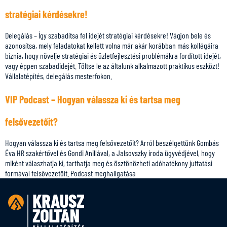
stratégiai kérdésekre!
Delegálás – Így szabadítsa fel idejét stratégiai kérdésekre! Vágjon bele és
azonosítsa, mely feladatokat kellett volna már akár korábban más kollégáira
bíznia, hogy növelje stratégiai és üzletfejlesztési problémákra fordított idejét,
vagy éppen szabadidejét. Töltse le az általunk alkalmazott praktikus eszközt!
Vállalatépítés, delegálás mesterfokon.
VIP Podcast – Hogyan válassza ki és tartsa meg
felsővezetőit?
Hogyan válassza ki és tartsa meg felsővezetőit? Arról beszélgettünk Gombás
Éva HR szakértővel és Gondi Anillával, a Jalsovszky iroda ügyvédjével, hogy
miként válaszhatja ki, tarthatja meg és ösztönözheti adóhatékony juttatási
formával felsővezetőit. Podcast meghallgatása