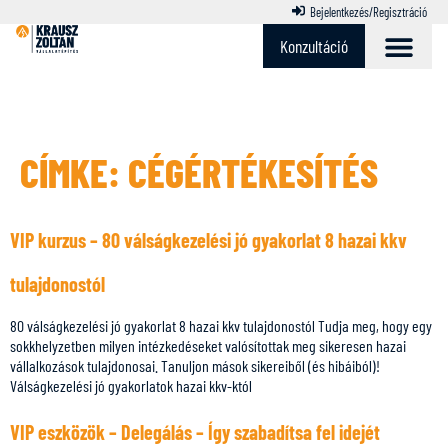
Bejelentkezés/Regisztráció
Konzultáció
CÍMKE:
CÉGÉRTÉKESÍTÉS
VIP kurzus – 80 válságkezelési jó gyakorlat 8 hazai kkv
tulajdonostól
80 válságkezelési jó gyakorlat 8 hazai kkv tulajdonostól Tudja meg, hogy egy
sokkhelyzetben milyen intézkedéseket valósítottak meg sikeresen hazai
vállalkozások tulajdonosai. Tanuljon mások sikereiből (és hibáiból)!
Válságkezelési jó gyakorlatok hazai kkv-któl
VIP eszközök – Delegálás – Így szabadítsa fel idejét