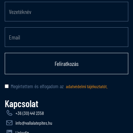
Feliratkozás
Megértettem és elfogadom az
adatvédelmi tájékoztatót.
Kapcsolat
+36 (30) 441 2358
info@vallalatepites.hu
Linkedin