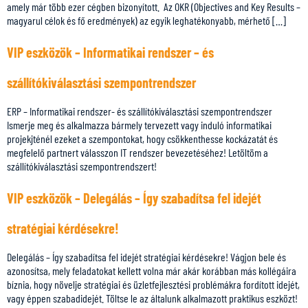
amely már több ezer cégben bizonyított. Az OKR (Objectives and Key Results –
magyarul célok és fő eredmények) az egyik leghatékonyabb, mérhető […]
VIP eszközök – Informatikai rendszer – és
szállítókiválasztási szempontrendszer
ERP – Informatikai rendszer- és szállítókiválasztási szempontrendszer
Ismerje meg és alkalmazza bármely tervezett vagy induló informatikai
projekjténél ezeket a szempontokat, hogy csökkenthesse kockázatát és
megfelelő partnert válasszon IT rendszer bevezetéséhez! Letöltöm a
szállítókiválasztási szempontrendszert!
VIP eszközök – Delegálás – Így szabadítsa fel idejét
stratégiai kérdésekre!
Delegálás – Így szabadítsa fel idejét stratégiai kérdésekre! Vágjon bele és
azonosítsa, mely feladatokat kellett volna már akár korábban más kollégáira
bíznia, hogy növelje stratégiai és üzletfejlesztési problémákra fordított idejét,
vagy éppen szabadidejét. Töltse le az általunk alkalmazott praktikus eszközt!