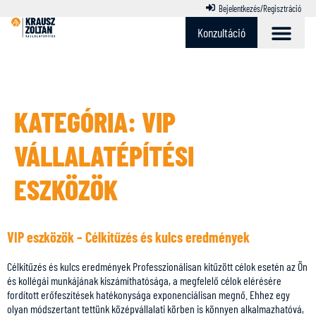
Bejelentkezés/Regisztráció
Konzultáció
KATEGÓRIA:
VIP
VÁLLALATÉPÍTÉSI
ESZKÖZÖK
VIP eszközök – Célkitűzés és kulcs eredmények
Célkitűzés és kulcs eredmények Professzionálisan kitűzött célok esetén az Ön
és kollégái munkájának kiszámíthatósága, a megfelelő célok elérésére
fordított erőfeszítések hatékonysága exponenciálisan megnő. Ehhez egy
olyan módszertant tettünk középvállalati körben is könnyen alkalmazhatóvá,