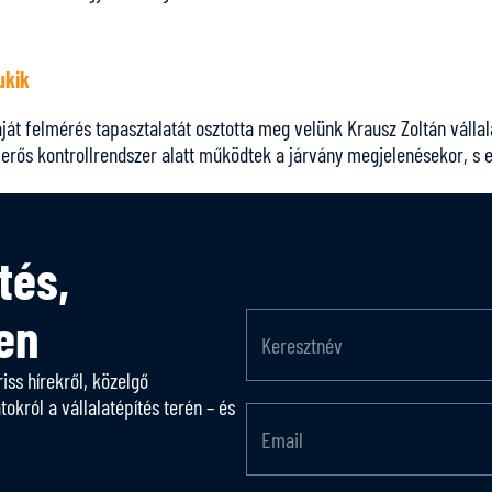
ukik
saját felmérés tapasztalatát osztotta meg velünk Krausz Zoltán vállal
k erős kontrollrendszer alatt működtek a járvány megjelenésekor, s 
tés,
en
riss hírekről, közelgő
król a vállalatépítés terén – és