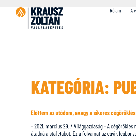
Rólam
A v
KATEGÓRIA:
PU
Előttem az utódom, avagy a sikeres cégöröklés 
– 2021. március 29. / Világgazdaság – A cégöröklés m
átadná a stafétabot. Ez a folyamat az egyik legbony