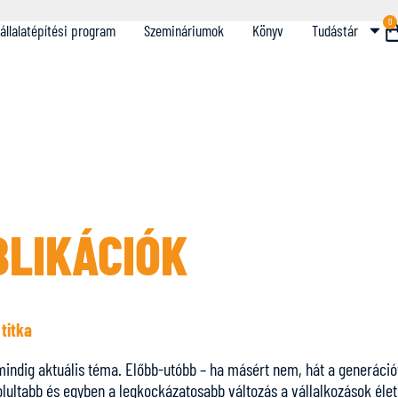
0
állalatépítési program
Szemináriumok
Könyv
Tudástár
BLIKÁCIÓK
titka
indig aktuális téma. Előbb-utóbb – ha másért nem, hát a generációvá
olultabb és egyben a legkockázatosabb változás a vállalkozások élet