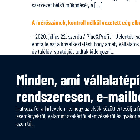
szervezet belső működését, a […]
A mérőszámok, kontroll nélkül vezetett cég elb
– 2020. július 22. szerda / Piac&Profit – Jelentős, 
vonta le azt a következtetést, hogy amely vállalato
és túlélési stratégiát tudtak kidolgozni…
Minden, ami vállalatépí
rendszeresen, e-mailb
Iratkozz fel a hírlevelemre, hogy az elsők között értesülj a f
eseményekről, valamint szakértői elemzésekről és gyakorlato
azon túl.