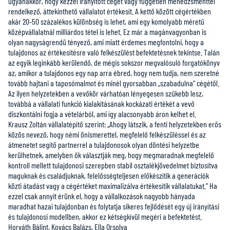
ugyanakkor, hogy kézzel irányított céget vagy független menedzsmenttel
rendelkező, áttekinthető vállalatot értékesít. A kettő között cégértékben
akár 20-50 százalékos különbség is lehet, ami egy komolyabb méretű
középvállalatnál milliárdos tétel is lehet. Ez már a magánvagyonban is
olyan nagyságrendű tényező, ami miatt érdemes megfontolni, hogy a
tulajdonos az értékesítésre való felkészülést befektetésnek tekintse. Talán
az egyik leginkább kerülendő, de mégis sokszor megvalósuló forgatókönyv
az, amikor a tulajdonos egy nap arra ébred, hogy nem tudja, nem szeretné
tovább hajtani a taposómalmot és minél gyorsabban „szabadulna” cégétől.
Az ilyen helyzetekben a vevőkör várhatóan lényegesen szűkebb lesz,
továbbá a vállalati funkció kialakításának kockázati értékét a vevő
diszkontálni fogja a vételárból, ami így alacsonyabb áron kelhet el.
Krausz Zoltán vállalatépítő szerint: „Ahogy látszik, a fenti helyzetekben erős
közös nevező, hogy némi önismerettel, megfelelő felkészüléssel és az
átmenetet segítő partnerrel a tulajdonosok olyan döntési helyzetbe
kerülhetnek, amelyben ők választják meg, hogy megmaradnak megfelelő
kontroll mellett tulajdonosi szerepben stabil osztalékjövedelmet biztosítva
maguknak és családjuknak, felelősségteljesen előkészítik a generációk
közti átadást vagy a cégértéket maximalizálva értékesítik vállalatukat.” Ha
ezzel csak annyit érünk el, hogy a vállalkozások nagyobb hányada
maradhat hazai tulajdonban és folytatja sikeres fejlődését egy új irányítási
és tulajdonosi modellben, akkor ez kétségkívül megéri a befektetést.
Horváth Bálint, Kovács Balázs, Ella Orsolya