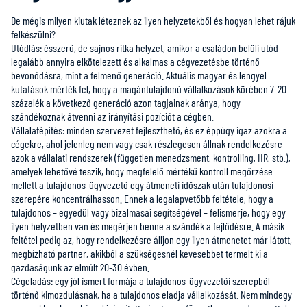
De mégis milyen kiutak léteznek az ilyen helyzetekből és hogyan lehet rájuk
felkészülni?
Utódlás: ésszerű, de sajnos ritka helyzet, amikor a családon belüli utód
legalább annyira elkötelezett és alkalmas a cégvezetésbe történő
bevonódásra, mint a felmenő generáció. Aktuális magyar és lengyel
kutatások mérték fel, hogy a magántulajdonú vállalkozások körében 7-20
százalék a következő generáció azon tagjainak aránya, hogy
szándékoznak átvenni az irányítási pozíciót a cégben.
Vállalatépítés: minden szervezet fejleszthető, és ez éppúgy igaz azokra a
cégekre, ahol jelenleg nem vagy csak részlegesen állnak rendelkezésre
azok a vállalati rendszerek (független menedzsment, kontrolling, HR, stb.),
amelyek lehetővé teszik, hogy megfelelő mértékű kontroll megőrzése
mellett a tulajdonos-ügyvezető egy átmeneti időszak után tulajdonosi
szerepére koncentrálhasson. Ennek a legalapvetőbb feltétele, hogy a
tulajdonos – egyedül vagy bizalmasai segítségével – felismerje, hogy egy
ilyen helyzetben van és megérjen benne a szándék a fejlődésre. A másik
feltétel pedig az, hogy rendelkezésre álljon egy ilyen átmenetet már látott,
megbízható partner, akikből a szükségesnél kevesebbet termelt ki a
gazdaságunk az elmúlt 20-30 évben.
Cégeladás: egy jól ismert formája a tulajdonos-ügyvezetői szerepből
történő kimozdulásnak, ha a tulajdonos eladja vállalkozását. Nem mindegy