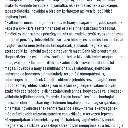
szakértő vonható be ebbe a folyamatba, akik rendelkeznek a szükséges
tapasztalatokkal, továbbá a bizalom korlátozott az ilyen jellegű külső
segítség iránt.
Az állami és uniós támogatási rendszer hiányosságai: a nagyobb cégekhez
képest a kkv-k kifejezetten nehezen érik el a finanszírozási forrásokat.
Elméleti szinten számos pénzügyi forrás áll rendelkezésükre, azonban csak
a belföldi pénzügyi intézetektől származó hitelek, és az uniós támogatással
nyújtott vissza nem térítendő támogatások játszanak meghatározó
szerepet. Ki kell emelni tovább a Magyar Nemzeti Bank hitelprogramjait.
Magas közterhek és adminisztrációs terhek: a kkv-k közterhei magasabbak
a nagyvállalatok terheinél, illetve az adminisztrációval töltött idő is túl
magas. Továbbá a nagy és multinacionális vállalatoknak jelentősen
kedveznek a kormányzati munkahely-teremtési támogatások is.
Lehetséges megoldások A fenti problémák jelentős része magától nem
oldódhat meg, ehhez szükség van az állam segítségére, valamint olyan
szakértők segítségére, akik hozzájárulnak ahhoz, hogy egyes vállalkozások
vállalattá fejlődhessenek. Palkovics László innovációs és technológiai
miniszter idén júniusban egyértelműen fogalmazott: „a magyar gazdaság
dinamikus növekedésének fenntartásához a kkv-k termelékenységének
még erőteljesebb felzárkóztatására van szükség, a tervezett lépések
középpontjában a termelékenység- és hatékonyságnövelés áll, ennek
meghatározó eszközei a szakképzési rendszer megújítása és a technológia