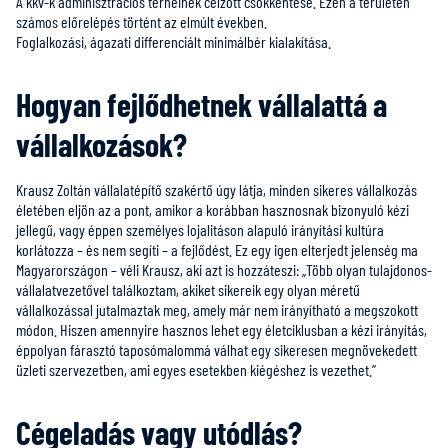
A kkv-k adminisztrációs terheinek célzott csökkentése. Ezen a területen
számos előrelépés történt az elmúlt években.
Foglalkozási, ágazati differenciált minimálbér kialakítása.
Hogyan fejlődhetnek vállalattá a
vállalkozások?
Krausz Zoltán vállalatépítő szakértő úgy látja, minden sikeres vállalkozás
életében eljön az a pont, amikor a korábban hasznosnak bizonyuló kézi
jellegű, vagy éppen személyes lojalitáson alapuló irányítási kultúra
korlátozza – és nem segíti – a fejlődést. Ez egy igen elterjedt jelenség ma
Magyarországon – véli Krausz, aki azt is hozzáteszi: „Több olyan tulajdonos-
vállalatvezetővel találkoztam, akiket sikereik egy olyan méretű
vállalkozással jutalmaztak meg, amely már nem irányítható a megszokott
módon. Hiszen amennyire hasznos lehet egy életciklusban a kézi irányítás,
éppolyan fárasztó taposómalommá válhat egy sikeresen megnövekedett
üzleti szervezetben, ami egyes esetekben kiégéshez is vezethet.”
Cégeladás vagy utódlás?