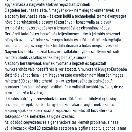
egyharmada a nagyvállalatoknál regisztrált szintnek.
Elégtelen beruházási ráta: A magyar kkv-k nem elég tőkeintenzívek, az
alacsony beruházási ráta – és ezen belül a technológiai, termelékenységet
növelő beruházások alacsony részaránya – konzerválja az elavult
termelési rendszereket és így a lemaradást az élvonalhoz képest.
Mérsékelt kutatási és innovációs teljesítmény: a kkv-k jelentős részénél
hiányzik az innovációhoz szükséges tudás és a tőke, sőt létezik egyfajta
bizalmatlanság is, hogy kihez fordulhatnának a tudás megszerzéséért.
Nagyon kevés kkv használ korszerű vállalatirányítási szoftvereket, sőt:
minden ötödik vállalkozásnak még honlapja sincsen.
Alacsony bérszínvonal, aminek nyomán a képzett és tapasztalt
munkaerőhöz való hozzáférés is korlátozott. A munkaerő Nyugat-Európába
történő elvándorlása – ami Magyarország esetében nem kiugróan magas,
mintegy 600 ezer főre tehető – a kkv-szektort sújtotta leginkább. A
humánerőforrás minőségét javíthatnák a vállalati továbbképzések, de ez
nem jellemző a kkv-kra.
Jelentős hátrányt szenvednek kis méretük és ebből kifolyólag kicsiny
gazdasági erejük miatt: ártárgyalásokon, akár a végtermék, akár az
alapanyagok esetében rossz alkupozíció, korlátozott hozzáférés a
tőkepiacokhoz, nehézkes az ügyfélszerzés.
Az idősödő cégvezetés és a generációváltás kiemelt probléma: a hazai
vállalkozások közel 20 százaléka esetében a legfiatalabb tulajdonos is már