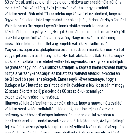
60 év feletti. ami azt jelenti, hogy a generációváltás problémája néhány
éven belül fokozódni fog. Az is jellemző továbbá, hogy a családi
vállalkozások több mint 70 százaléka úgy képzeli el az utódlást, hogy az
ügyvezetési feladatokat egy családtagnak adja át. Rudas László, a Családi
Vállalkozások Országos Egyesületének elnöke ennek kapcsán a
közelmúltban hangsúlyozta: „Nyugat-Európában minden harmadik cég éli
csak túl a generációváltást, amely arány Magyarországon akár még
rosszabb is lehet, tekintettel a gyengébb vállalkozói kultúrára.”
Magyarországon a cégtulajdonosi és a menedzseri munkakör nem vált el,
vagyis jellemzően azok irányítják a kkv-kat, akik alapították. Ezek a cégek
időközben vállalati méreteket vettek fel, ugyanakkor irányítási modelljük
megmaradt egy induló vállalkozás szintjén. A képzett menedzsment hiánya
rontja a versenyképességet és korlátozza vállalati életciklus-modellen
belüli továbblépés lehetőségeit. Ennek egyik következménye, hogy a
Budapest LAB kutatása szerint az elmúlt években a kkv-k csupán mintegy
29 százaléka tört be új piacokra és 60 százalékuk semmilyen
exporttevékenységet nem végez.
Hiányos vállalatépítési kompetenciák: ahhoz, hogy a nagyra nőtt családi
vállalkozások valódi vállalattá fejlődjenek, tudatos fejlesztésre van
szükség, az ehhez szükséges tudással és tapasztalattal azonban a
legritkább esetben rendelkeznek az alapító-tulajdonosok. Az ilyen jellegű
fejlesztési tevékenységek komplex megközelítést kívánnak a jövőkép- és
stratégiaalkotástól egészen a végrehajtásig. Sajnos kevés olyan külső