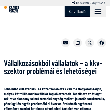
Bejelentkezés/Regisztráció
Konzultáció
A vállalatépítési program
Vállalkozásokból vállalatok – a kkv-
szektor problémái és lehetőségei
Több mint 700 ezer kis- és középvállalkozás van ma Magyarországon,
melyek kétmillió munkavállalót foglalkoztatnak. Teszik ezt az átlagot
tekintve alacsony szintű termelékenység mellett, jelentős strukturális,
pénzügyi és egyéb problémákkal övezve. Szakértők egyöntetű
véleménye szerint hatalmas növekedési tartalék van ebben a