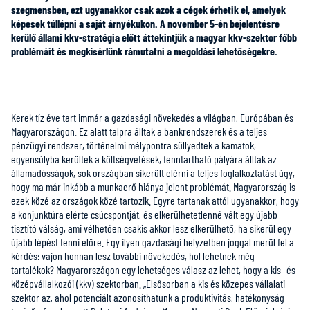
szegmensben, ezt ugyanakkor csak azok a cégek érhetik el, amelyek
képesek túllépni a saját árnyékukon. A november 5-én bejelentésre
kerülő állami kkv-stratégia előtt áttekintjük a magyar kkv-szektor főbb
problémáit és megkísérlünk rámutatni a megoldási lehetőségekre.
Kerek tíz éve tart immár a gazdasági növekedés a világban, Európában és
Magyarországon. Ez alatt talpra álltak a bankrendszerek és a teljes
pénzügyi rendszer, történelmi mélypontra süllyedtek a kamatok,
egyensúlyba kerültek a költségvetések, fenntartható pályára álltak az
államadósságok, sok országban sikerült elérni a teljes foglalkoztatást úgy,
hogy ma már inkább a munkaerő hiánya jelent problémát. Magyarország is
ezek közé az országok közé tartozik. Egyre tartanak attól ugyanakkor, hogy
a konjunktúra elérte csúcspontját, és elkerülhetetlenné vált egy újabb
tisztító válság, ami vélhetően csakis akkor lesz elkerülhető, ha sikerül egy
újabb lépést tenni előre. Egy ilyen gazdasági helyzetben joggal merül fel a
kérdés: vajon honnan lesz további növekedés, hol lehetnek még
tartalékok? Magyarországon egy lehetséges válasz az lehet, hogy a kis- és
középvállalkozói (kkv) szektorban. „Elsősorban a kis és közepes vállalati
szektor az, ahol potenciált azonosíthatunk a produktivitás, hatékonyság