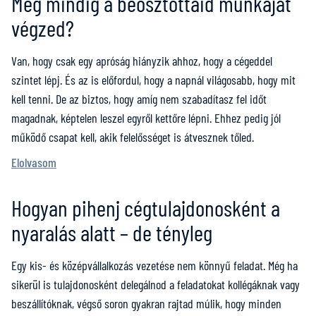
Még mindig a beosztottaid munkáját
végzed?
Van, hogy csak egy apróság hiányzik ahhoz, hogy a cégeddel
szintet lépj. És az is előfordul, hogy a napnál világosabb, hogy mit
kell tenni. De az biztos, hogy amíg nem szabadítasz fel időt
magadnak, képtelen leszel egyről kettőre lépni. Ehhez pedig jól
működő csapat kell, akik felelősséget is átvesznek tőled.
Elolvasom
Hogyan pihenj cégtulajdonosként a
nyaralás alatt – de tényleg
Egy kis- és középvállalkozás vezetése nem könnyű feladat. Még ha
sikerül is tulajdonosként delegálnod a feladatokat kollégáknak vagy
beszállítóknak, végső soron gyakran rajtad múlik, hogy minden