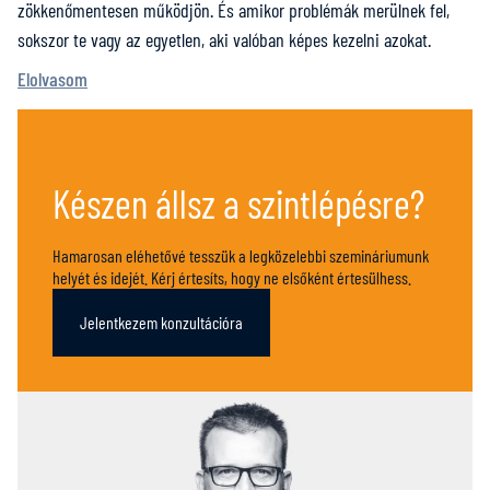
zökkenőmentesen működjön. És amikor problémák merülnek fel,
sokszor te vagy az egyetlen, aki valóban képes kezelni azokat.
Elolvasom
Készen állsz a szintlépésre?
Hamarosan eléhetővé tesszük a legközelebbi szemináriumunk
helyét és idejét. Kérj értesíts, hogy ne elsőként értesülhess.
Jelentkezem konzultációra