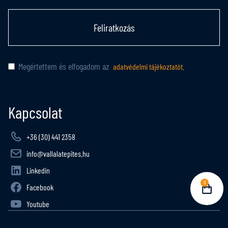
Feliratkozás
Megértettem és elfogadom az
adatvédelmi tájékoztatót.
Kapcsolat
+36 (30) 441 2358
info@vallalatepites.hu
Linkedin
0
Facebook
Youtube