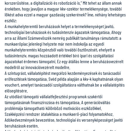
korszerűsítése, a digitalizáció és robotizáció is.” Mit tehet az állam annak
érekében, hogy javuljon a magyar kkv-szektor termelékenysége, további
lökést adva ezzel a magyar gazdaság szekerének? Íme, néhány lehetséges
eszköz:
A munkahelyteremtő beruházások helyet a termelékenységet javító,
technológiai beruházások és tudásintenzív ágazatok támogatása. Ahogy
arra az Állami Számvevőszék nemrég publikált tanulmánya rámutatott: a
munkaerőpiac jelenlegi helyzete már nem indokolja az egyedi
munkahelyteremtés közpénzből való további ösztönzését, ehelyett a
tudásintenzív, magas hozzáadott értékkel bíró ipari és szolgáltatási
ágazatokat érdemes támogatni. Ez egy átállás lenne a beruházásvezérelt
modellről az innovációvezérelt modellre.
A szintugrást, vállalatépítést megcélzó kezdeményezések és tanácsadói
erőfeszítések támogatása. Svéd példa alapján a kkv-k kaphatnának olyan
vouchert, amelyet tanácsadói szolgáltatásra válthatnak be a vállalatépítés
elősegítésére.
Az utódlást támogató vállalatfejlesztési programok szakértői
támogatásának finanszírozása és támogatása. A generációváltás
problémája támogatható különböző motivációs eszközökkel.
Szakképzési rendszer átalakítása a munkaerő-piaci folyamatokhoz.
Adókedvezmények bevezetése, technológiai és versenyképességet javító
beruházások esetén.