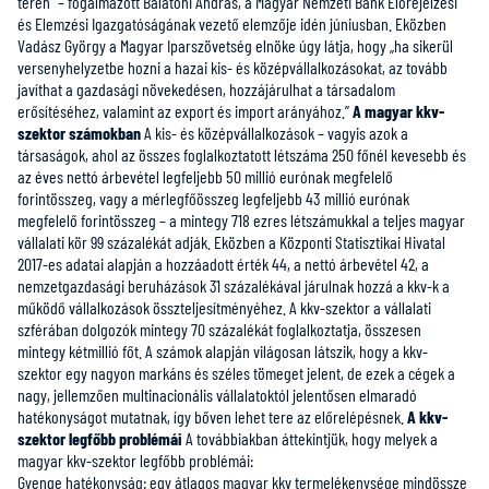
terén” – fogalmazott Balatoni András, a Magyar Nemzeti Bank Előrejelzési
és Elemzési Igazgatóságának vezető elemzője idén júniusban. Eközben
Vadász György a Magyar Iparszövetség elnöke úgy látja, hogy „ha sikerül
versenyhelyzetbe hozni a hazai kis- és középvállalkozásokat, az tovább
javíthat a gazdasági növekedésen, hozzájárulhat a társadalom
erősítéséhez, valamint az export és import arányához.”
A magyar kkv-
szektor számokban
A kis- és középvállalkozások – vagyis azok a
társaságok, ahol az összes foglalkoztatott létszáma 250 főnél kevesebb és
az éves nettó árbevétel legfeljebb 50 millió eurónak megfelelő
forintösszeg, vagy a mérlegfőösszeg legfeljebb 43 millió eurónak
megfelelő forintösszeg – a mintegy 718 ezres létszámukkal a teljes magyar
vállalati kör 99 százalékát adják. Eközben a Központi Statisztikai Hivatal
2017-es adatai alapján a hozzáadott érték 44, a nettó árbevétel 42, a
nemzetgazdasági beruházások 31 százalékával járulnak hozzá a kkv-k a
működő vállalkozások összteljesítményéhez. A kkv-szektor a vállalati
szférában dolgozók mintegy 70 százalékát foglalkoztatja, összesen
mintegy kétmillió főt. A számok alapján világosan látszik, hogy a kkv-
szektor egy nagyon markáns és széles tömeget jelent, de ezek a cégek a
nagy, jellemzően multinacionális vállalatoktól jelentősen elmaradó
hatékonyságot mutatnak, így bőven lehet tere az előrelépésnek.
A kkv-
szektor legfőbb problémái
A továbbiakban áttekintjük, hogy melyek a
magyar kkv-szektor legfőbb problémái:
Gyenge hatékonyság: egy átlagos magyar kkv termelékenysége mindössze