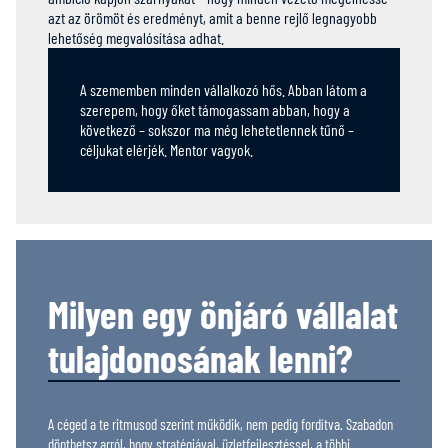
azt az örömöt és eredményt, amit a benne rejlő legnagyobb
lehetőség megvalósítása adhat.
A szememben minden vállalkozó hős. Abban látom a
szerepem, hogy őket támogassam abban, hogy a
következő – sokszor ma még lehetetlennek tűnő –
céljukat elérjék. Mentor vagyok.
Milyen egy önjáró vállalat
tulajdonosának lenni?
A céged a te ritmusod szerint működik, nem pedig fordítva. Szabadon
dönthetsz arról, hogy stratégiával, üzletfejlesztéssel, a többi