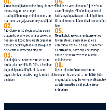
01.
04.
A tulajdonosi jövőképeddel iránytűt kapsz
Elindulsz a vezetői csapatfejlesztés, a
ahhoz, hogy mi az a céged
vezetői megbeszélésének ugrásszerű
stratégiájában, napi működésében, ami
hatékonyságjavítása és a kollégák felé
már nem szolgálja a személyes céljaid
történő kommunikáció új szintre emelése
02.
felé
05.
A jövőkép- és stratégia alkotás során
összeállítjuk a tervet, ami összeköti a
Megalkotjuk azokat a rendszereket és
hosszú- és közép távú üzleti céljaid az
folyamatokat, amelyek rólad és a
operatív cégirányítással és lerakjuk az
vezetőidről veszik le a napi rutin terheit
értékesítési stratégiád alapjait
és biztosítják, hogy egy-egy kolléga
03.
cseréje ne veszélyeztesse a stabil
Kialakítjuk azt a szervezetet és rutint,
működésedet
06.
ami által a pozíciók 80-90%-t önállóan
és jól dolgozó kollégák töltik be és
Olyan teljesítménymenedzsment
egyértelművé tesszük, hogy ki miért felel
rendszert hozunk létre, ami hétről hétre
a cégben
megmutatja, hogy be kell-e avatkoznotok
az üzletmenetbe a céljaitok elérése
érdekében