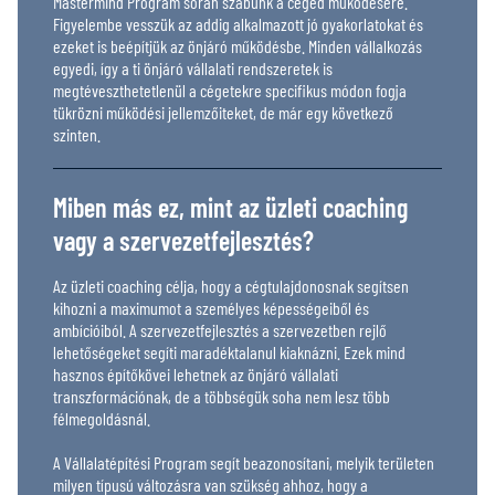
Mastermind Program során szabunk a céged működésére.
Figyelembe vesszük az addig alkalmazott jó gyakorlatokat és
ezeket is beépítjük az önjáró működésbe. Minden vállalkozás
egyedi, így a ti önjáró vállalati rendszeretek is
megtéveszthetetlenül a cégetekre specifikus módon fogja
tükrözni működési jellemzőiteket, de már egy következő
szinten.
Miben más ez, mint az üzleti coaching
vagy a szervezetfejlesztés?
Az üzleti coaching célja, hogy a cégtulajdonosnak segítsen
kihozni a maximumot a személyes képességeiből és
ambícióiból. A szervezetfejlesztés a szervezetben rejlő
lehetőségeket segíti maradéktalanul kiaknázni. Ezek mind
hasznos építőkövei lehetnek az önjáró vállalati
transzformációnak, de a többségük soha nem lesz több
félmegoldásnál.
A Vállalatépítési Program segít beazonosítani, melyik területen
milyen típusú változásra van szükség ahhoz, hogy a