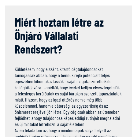
Miért hoztam létre az
Önjáró Vállalati
Rendszert?
Küldetésem, hogy elszánt, kitartó cégtulajdonosokat
támogassak abban, hogy a bennük rejlő potenciált teljes
egészében kibontakoztassák – saját maguk, szeretteik és
kollégáik javára -, anélkül, hogy éveket kelljen elvesztegetniük
a felesleges kerülőutak és saját kárukon szerzett tapasztalatok
miatt. Hiszem, hogy az igazi áttörés nem a még több
küzdelemmel, hanem a bátorság, az egyszerűség és az
önismeret erejével jön létre. Egy cég csak abban az ütemeben
fejlődhet, ahogy tulajdonosa képes eddigi rutinjait meghaladni
és új mintákat létrehozni a saját életében.
Az én feladatom az, hogy a mindennapok súlya helyett az
ambíció kapjon szárnyakat – hogy minden vezető megélhesse