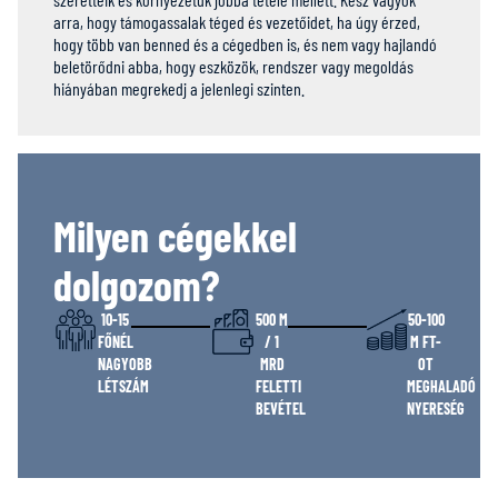
arra, hogy támogassalak téged és vezetőidet, ha úgy érzed,
hogy több van benned és a cégedben is, és nem vagy hajlandó
beletörődni abba, hogy eszközök, rendszer vagy megoldás
hiányában megrekedj a jelenlegi szinten.
Milyen cégekkel
dolgozom?
10-15
500 M
50-100
FŐNÉL
/ 1
M FT-
NAGYOBB
MRD
OT
LÉTSZÁM
FELETTI
MEGHALADÓ
BEVÉTEL
NYERESÉG