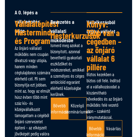
A 0. lépés a
vállalaépítés
Vállalatépítési
Bevezetés a
Vállalkozásból
Könyv:
Mastermind
útján
Több van a
vállalati
önjáró vállalat
Mesterkurzusok
és Program
cégedben –
működésbe
Ismerd meg azokat a
az önjáró
Az önjáró vállalati
bizonyított, azonnal
működés nem csupán
vállalat 6
bevethető gyakorlati
divatszó vagy utópia,
eszközöket és
pillére
hanem minden
módszereket, amikkel
cégtulajdonos számára
Biztos kezekben a
a személyes és céges
elérhető cél. Mi sem
biztos cél felé. Indítsd
ambícióid egyaránt
bizonyítja ezt jobban,
el a vállalkozásodat a
elérhető közelségbe
mint az, hogy az elmúlt
kiszámítható
kerülnek.
húsz évben több mint
növekedés és az önjáró
száz kis- és
működés felé vezető
Bővebb
Közelgő
középvállalkozót
úton – szakértő
információ
szemináriumok
támogattam a cégéből
iránymutatással.
önjáró szervezetet
építeni – az elképzelt
Bővebb
Vásárlás
jövőképét pedig valóra
információ