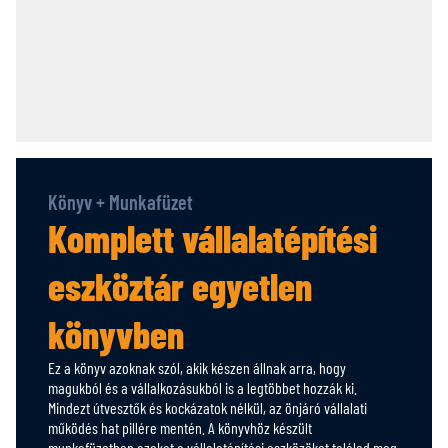
Könyv + Munkafüzet
Komplett vállalatépítési
eszköztár egyetlen
könyvben
Ez a könyv azoknak szól, akik készen állnak arra, hogy
magukból és a vállalkozásukból is a legtöbbet hozzák ki.
Mindezt útvesztők és kockázatok nélkül, az önjáró vállalati
működés hat pillére mentén. A könyvhöz készült
munkafüzetben azokat a vállalatépítési eszközöket találod meg,