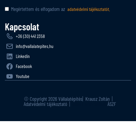
Megértettem és elfogadom az
adatvédelmi tájékoztatót.
Kapcsolat
+36 (30) 441 2358
info@vallalatepites.hu
Linkedin
Facebook
Youtube
© Copyright 2026 Vállalatépítés
Krausz Zoltán
Adatvédelmi tájékoztató
ÁSZF
Elállás a szerződéstől