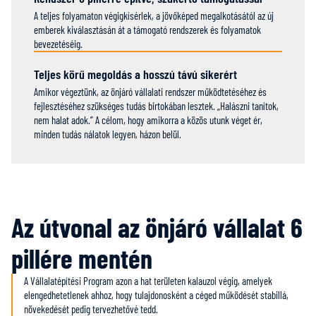
A teljes folyamaton végigkísérlek, a jövőképed megalkotásától az új
emberek kiválasztásán át a támogató rendszerek és folyamatok
bevezetéséig.
Teljes körű megoldás a hosszú távú sikerért
Amikor végeztünk, az önjáró vállalati rendszer működtetéséhez és
fejlesztéséhez szükséges tudás birtokában lesztek. „Halászni tanítok,
nem halat adok.” A célom, hogy amikorra a közös utunk véget ér,
minden tudás nálatok legyen, házon belül.
Az útvonal az önjáró vállalat 6
pillére mentén
A Vállalatépítési Program azon a hat területen kalauzol végig, amelyek
elengedhetetlenek ahhoz, hogy tulajdonosként a céged működését stabillá,
növekedését pedig tervezhetővé tedd.