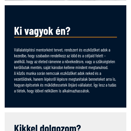
Ki vagyok én?
Vállalatépítési mentorként tervet, rendszert és eszközöket adok a
kezedbe, hogy szabadon rendelkezz az időd és a céljaid felett –
anélkül, hogy az életed rámenne a növekedésre, vagy a szükségtelen
kerülőutak mentén, saját károdon kellene mindent megtanulnod.
A közös munka során nemcsak eszközöket adok neked és a
vezetőidnek, hanem lépésről lépésre megtanítalak benneteket arra is,
hogyan építsetek és működtessetek önjáró vállalatot. Így lesz a tudás
a tiétek, hogy idővel nélkülem is alkalmazhassátok.
Kikkel dolgozom?