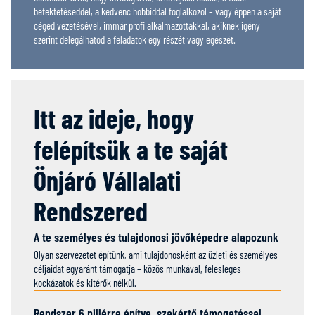
befektetéseddel, a kedvenc hobbiddal foglalkozol – vagy éppen a saját
céged vezetésével, immár profi alkalmazottakkal, akiknek igény
szerint delegálhatod a feladatok egy részét vagy egészét.
Itt az ideje, hogy
felépítsük a te saját
Önjáró Vállalati
Rendszered
A te személyes és tulajdonosi jövőképedre alapozunk
Olyan szervezetet építünk, ami tulajdonosként az üzleti és személyes
céljaidat egyaránt támogatja – közös munkával, felesleges
kockázatok és kitérők nélkül.
Rendszer 6 pillérre építve, szakértő támogatással