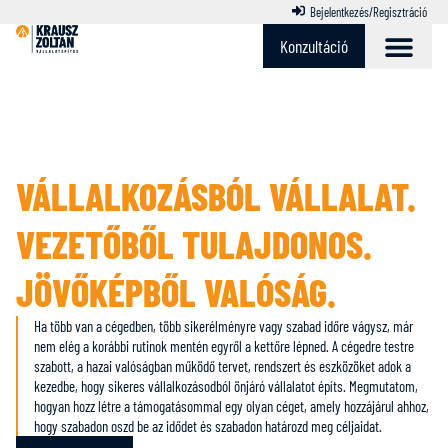
Bejelentkezés/Regisztráció
Konzultáció
A vállalatépítési program
VÁLLALKOZÁSBÓL VÁLLALAT.
VEZETŐBŐL TULAJDONOS.
JÖVŐKÉPBŐL VALÓSÁG.
Ha több van a cégedben, több sikerélményre vagy szabad időre vágysz, már
nem elég a korábbi rutinok mentén egyről a kettőre lépned. A cégedre testre
szabott, a hazai valóságban működő tervet, rendszert és eszközöket adok a
kezedbe, hogy sikeres vállalkozásodból önjáró vállalatot építs. Megmutatom,
hogyan hozz létre a támogatásommal egy olyan céget, amely hozzájárul ahhoz,
hogy szabadon oszd be az idődet és szabadon határozd meg céljaidat.