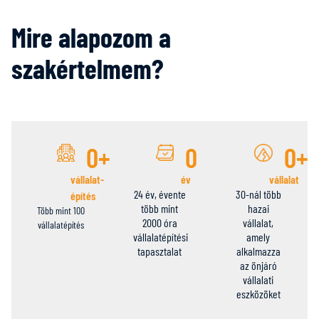
Mire alapozom a
szakértelmem?
0
+
0
0
+
vállalat-
év
vállalat
24 év, évente
30-nál több
építés
több mint
hazai
Több mint 100
2000 óra
vállalat,
vállalatépítés
vállalatépítési
amely
tapasztalat
alkalmazza
az önjáró
vállalati
eszközöket