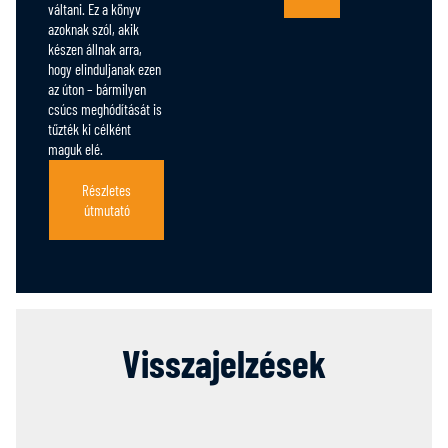
váltani. Ez a könyv
azoknak szól, akik
készen állnak arra,
hogy elinduljanak ezen
az úton – bármilyen
csúcs meghódítását is
tűzték ki célként
maguk elé.
Részletes
útmutató
Visszajelzések