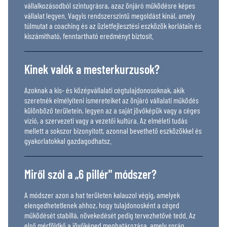
vállalkozásodból szintugrásra, azaz önjáró működésre képes
vállalat legyen. Vagyis rendszerszintű megoldást kínál, amely
túlmutat a coaching és az üzletfejlesztési eszközök korlátain és
kiszámítható, fenntartható eredményt biztosít.
Kinek valók a mesterkurzusok?
Azoknak a kis- és középvállalati cégtulajdonosoknak, akik
szeretnék elmélyíteni ismereteiket az önjáró vállalati működés
különböző területein, legyen az a saját jövőképük vagy a céges
vízió, a szervezeti vagy a vezetői kultúra. Az elméleti tudás
mellett a sokszor bizonyított, azonnal bevethető eszközökkel és
gyakorlatokkal gazdagodhatsz.
Miről szól a „6 pillér" módszer?
A módszer azon a hat területen kalauzol végig, amelyek
elengedhetetlenek ahhoz, hogy tulajdonosként a céged
működését stabillá, növekedését pedig tervezhetővé tedd. Az
első mérföldkő a jövőképed meghatározása, amely során