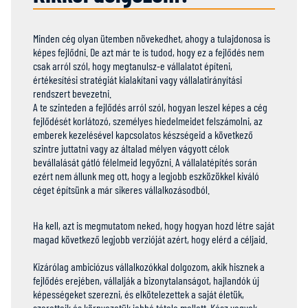
Minden cég olyan ütemben növekedhet, ahogy a tulajdonosa is
képes fejlődni. De azt már te is tudod, hogy ez a fejlődés nem
csak arról szól, hogy megtanulsz-e vállalatot építeni,
értékesítési stratégiát kialakítani vagy vállalatirányítási
rendszert bevezetni.
A te szinteden a fejlődés arról szól, hogyan leszel képes a cég
fejlődését korlátozó, személyes hiedelmeidet felszámolni, az
emberek kezelésével kapcsolatos készségeid a következő
szintre juttatni vagy az általad mélyen vágyott célok
bevállalását gátló félelmeid legyőzni. A vállalatépítés során
ezért nem állunk meg ott, hogy a legjobb eszközökkel kiváló
céget építsünk a már sikeres vállalkozásodból.
Ha kell, azt is megmutatom neked, hogy hogyan hozd létre saját
magad következő legjobb verzióját azért, hogy elérd a céljaid.
Kizárólag ambiciózus vállalkozókkal dolgozom, akik hisznek a
fejlődés erejében, vállalják a bizonytalanságot, hajlandók új
képességeket szerezni, és elkötelezettek a saját életük,
szeretteik és környezetük jobbá tétele mellett. Kész vagyok