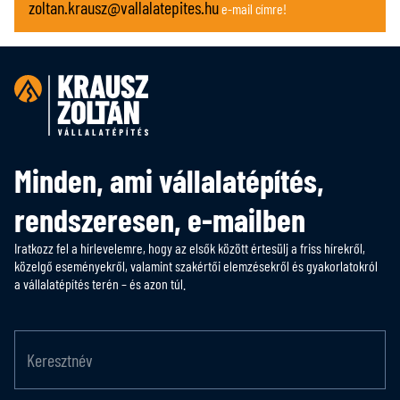
zoltan.krausz@vallalatepites.hu
e-mail címre!
Jelszó
Milyen szerepkörben dolgozol?
Minden, ami vállalatépítés,
rendszeresen, e-mailben
Hírlevél
Iratkozz fel a hírlevelemre, hogy az elsők között értesülj a friss hírekről,
közelgő eseményekről, valamint szakértői elemzésekről és gyakorlatokról
a vállalatépítés terén – és azon túl.
Szeretnék értesülni a legfrissebb vállalatépítési cikkekről, hírekről
és eseményekről – feliratkozom a hírlevélre.
Adatkezelési jóváhagyás
Elfogadom az Adatkezelési tájékoztatóban foglaltakat.