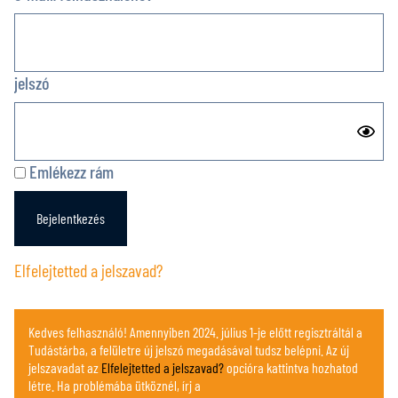
Az oldal csak regisztrált felhasználók számára elérhető. Ha korábban már
regisztráltál, add meg a bejelentkezéshez szükséges adatokat. Ha még
nem, itt megteheted.
jelszó
Vezetéknév
Emlékezz rám
Keresztnév
Elfelejtetted a jelszavad?
E-mail cím
Kedves felhasználó! Amennyiben 2024. július 1-je előtt regisztráltál a
Tudástárba, a felületre új jelszó megadásával tudsz belépni. Az új
jelszavadat az
Elfelejtetted a jelszavad?
opcióra kattintva hozhatod
létre. Ha problémába ütköznél, írj a