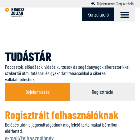
Bejelentkezés/Regisztráció
Konzultáció
TUDÁSTÁR
Podcastok, előadások, videós kurzusok és segédanyagok sikersztorikkal,
szakértői útmutatással és gyakorlati tanácsokkal a sikeres
vállalatépítéshez.
Bejelentkezés
Regisztráció
Regisztrált felhasználóknak
Regisztráció
Belépés után a jogosultságodnak megfelelő tartalmakat bármikor
Szeretnél többet tudni arról, hogyan építhetsz
elérheted.
sikeresen vállalatot?
e-mail/felhasználónév